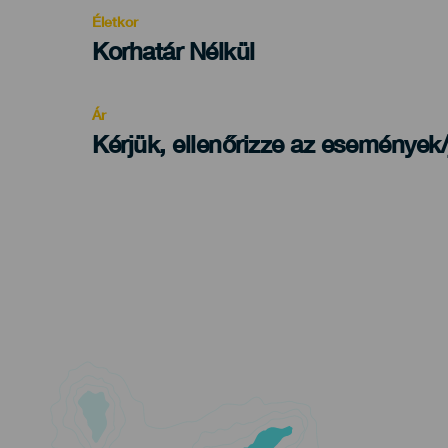
evento
Életkor
Edad
Korhatár Nélkül
Recomendada
Ár
Kérjük, ellenőrizze az események