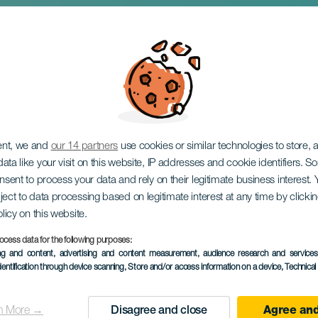
ian food workshop: m
ent, we and
our 14 partners
use cookies or similar technologies to store,
ata like your visit on this website, IP addresses and cookie identifiers. 
onsent to process your data and rely on their legitimate business interest
ject to data processing based on legitimate interest at any time by click
olicy on this website.
ocess data for the following purposes:
KORÁBBI ESEMÉNY
ing and content, advertising and content measurement, audience research and service
dentification through device scanning
, Store and/or access information on a device
, Technica
18 September 2025
Localidad
Garachico
n More →
Disagree and close
Agree and