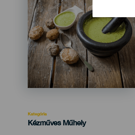
Kategória
Categoría
Kézműves Műhely
del