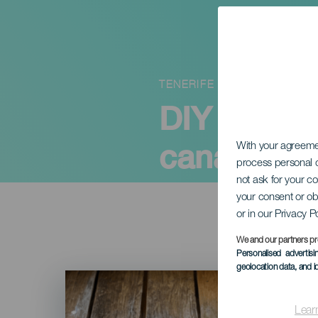
TENERIFE
DIY Canar
canario
With your agreem
process personal d
not ask for your c
your consent or ob
or in our Privacy P
We and our partners pr
Personalised advertis
geolocation data, and i
Imagen
Listado
Lear