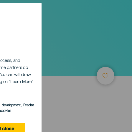
ojo
 access, and
Some partners do
. You can withdraw
ing on “Learn More”
s development
, Precise
l cookies
 close