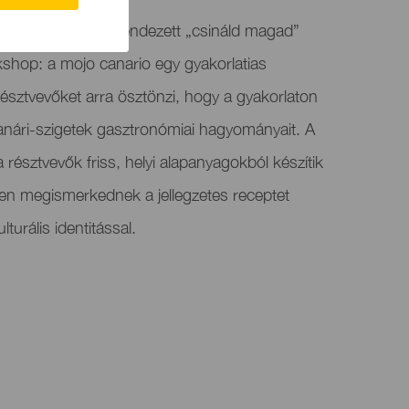
inta Rojában megrendezett „csináld magad”
shop: a mojo canario egy gyakorlatias
résztvevőket arra ösztönzi, hogy a gyakorlaton
Kanári-szigetek gasztronómiai hagyományait. A
a résztvevők friss, helyi alapanyagokból készítik
ben megismerkednek a jellegzetes receptet
turális identitással.