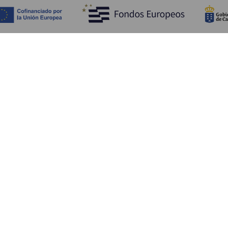
Fedezze fel
Pr
Tengerpart és strand
Kultúra
E
Gasztronómia
Az összes cikk
Me
Sz
Sz