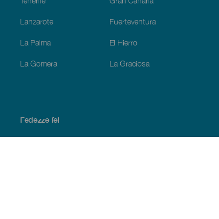
Tenerife
Gran Canaria
Lanzarote
Fuerteventura
La Palma
El Hierro
La Gomera
La Graciosa
Fedezze fel
Tengerpart és strand
Kultúra
Gasztronómia
Az összes cikk