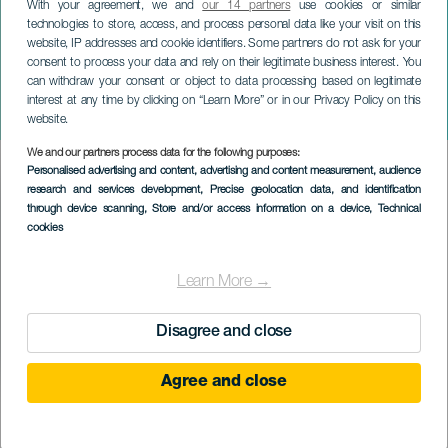
With your agreement, we and
our 14 partners
use cookies or similar
technologies to store, access, and process personal data like your visit on this
website, IP addresses and cookie identifiers. Some partners do not ask for your
consent to process your data and rely on their legitimate business interest. You
can withdraw your consent or object to data processing based on legitimate
TENERIFE
interest at any time by clicking on “Learn More” or in our Privacy Policy on this
Diver Fest
website.
We and our partners process data for the following purposes:
Imagen
Personalised advertising and content, advertising and content measurement, audience
Listado
research and services development
, Precise geolocation data, and identification
through device scanning
, Store and/or access information on a device
, Technical
cookies
Learn More →
Disagree and close
Agree and close
KORÁBBI ESEMÉNY