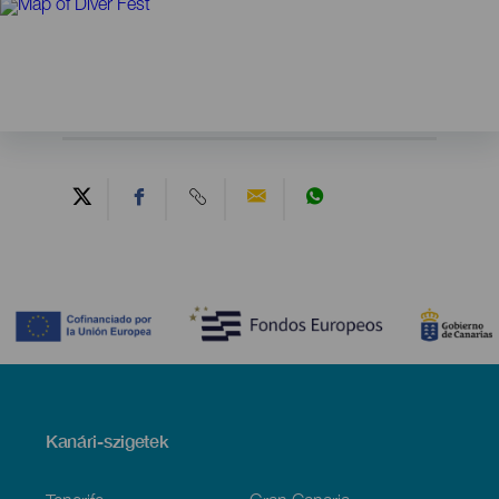
Contenido
Menú
Kanári-szigetek
Footer