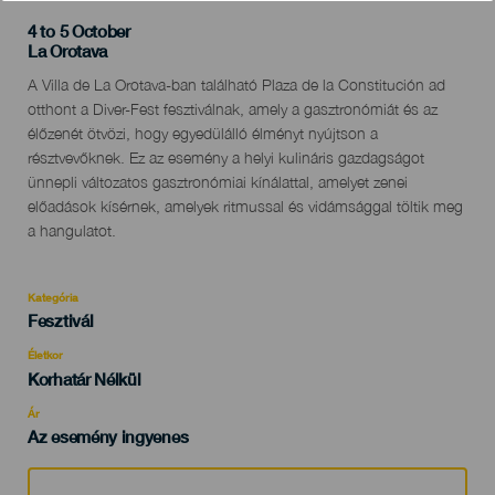
4 to 5 October
Localidad
La Orotava
Descripción
A Villa de La Orotava-ban található Plaza de la Constitución ad
del
otthont a Diver-Fest fesztiválnak, amely a gasztronómiát és az
evento
élőzenét ötvözi, hogy egyedülálló élményt nyújtson a
résztvevőknek. Ez az esemény a helyi kulináris gazdagságot
ünnepli változatos gasztronómiai kínálattal, amelyet zenei
előadások kísérnek, amelyek ritmussal és vidámsággal töltik meg
a hangulatot.
Kategória
Categoría
Fesztivál
del
evento
Életkor
Edad
Korhatár Nélkül
Recomendada
Ár
Az esemény ingyenes