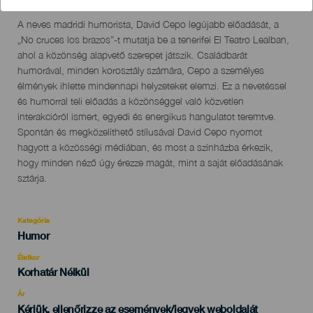
Localidad
San Cristóbal de La Laguna
Descripción
A neves madridi humorista, David Cepo legújabb előadását, a
del
„No cruces los brazos”-t mutatja be a tenerifei El Teatro Lealban,
evento
ahol a közönség alapvető szerepet játszik. Családbarát
humorával, minden korosztály számára, Cepo a személyes
élmények ihlette mindennapi helyzeteket elemzi. Ez a nevetéssel
és humorral teli előadás a közönséggel való közvetlen
interakcióról ismert, egyedi és energikus hangulatot teremtve.
Spontán és megközelíthető stílusával David Cepo nyomot
hagyott a közösségi médiában, és most a színházba érkezik,
hogy minden néző úgy érezze magát, mint a saját előadásának
sztárja.
Kategória
Categoría
Humor
del
evento
Életkor
Edad
Korhatár Nélkül
Recomendada
Ár
Kérjük, ellenőrizze az események/jegyek weboldalát