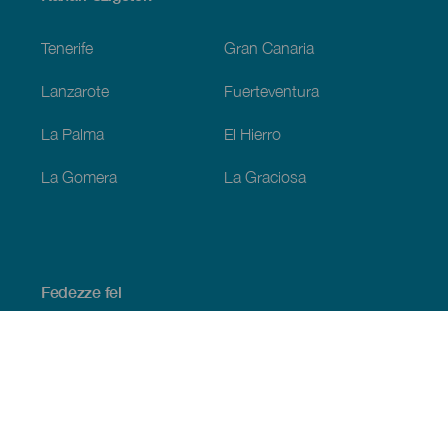
Footer
Tenerife
Gran Canaria
Lanzarote
Fuerteventura
La Palma
El Hierro
La Gomera
La Graciosa
Fedezze fel
Tengerpart és strand
Kultúra
Gasztronómia
Az összes cikk