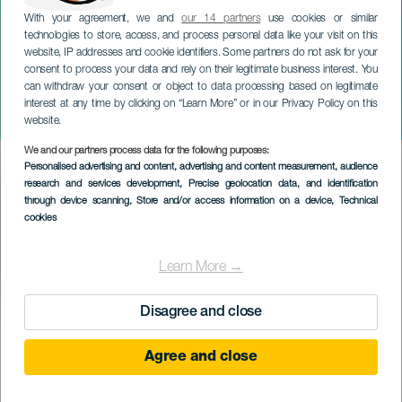
With your agreement, we and
our 14 partners
use cookies or similar
technologies to store, access, and process personal data like your visit on this
website, IP addresses and cookie identifiers. Some partners do not ask for your
consent to process your data and rely on their legitimate business interest. You
TENERIFE
can withdraw your consent or object to data processing based on legitimate
David Cepo: No cruces los
interest at any time by clicking on “Learn More” or in our Privacy Policy on this
brazos
website.
We and our partners process data for the following purposes:
Imagen
Personalised advertising and content, advertising and content measurement, audience
Listado
research and services development
, Precise geolocation data, and identification
through device scanning
, Store and/or access information on a device
, Technical
cookies
Learn More →
Disagree and close
KORÁBBI ESEMÉNY
Agree and close
08 September 2025