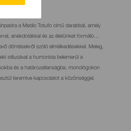
zínpadra a Medio Totufo című darabbal, amely
rral, anekdotákkal és az életünket formáló…
evő döntésekről szóló elmélkedésekkel. Meleg,
teki stílusával a humorista belemerül a
csokba és a határozatlanságba, monológokon
esztül teremtve kapcsolatot a közönséggel.