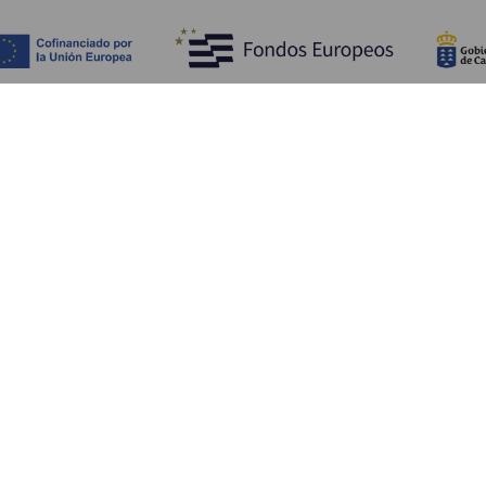
Fedezze fel
Pr
Tengerpart és strand
Kultúra
E
Gasztronómia
Az összes cikk
Me
Sz
Sz