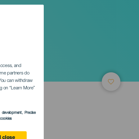
 access, and
Some partners do
. You can withdraw
ing on “Learn More”
s development
, Precise
l cookies
 close