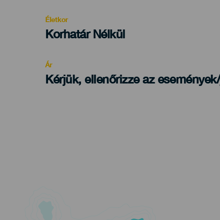
evento
Életkor
Edad
Korhatár Nélkül
Recomendada
Ár
Kérjük, ellenőrizze az események