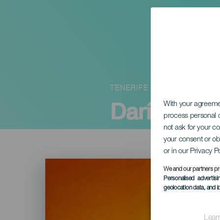
TENERIFE
Darío Lópe
With your agreem
process personal d
not ask for your c
your consent or ob
or in our Privacy P
Imagen
Listado
We and our partners pr
Personalised advertis
geolocation data, and i
Lear