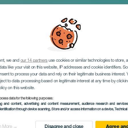
z: Medio Totufo
ent, we and
our 14 partners
use cookies or similar technologies to store,
ata like your visit on this website, IP addresses and cookie identifiers. 
onsent to process your data and rely on their legitimate business interest
ject to data processing based on legitimate interest at any time by click
olicy on this website.
ocess data for the following purposes:
ing and content, advertising and content measurement, audience research and service
dentification through device scanning
, Store and/or access information on a device
, Technica
KORÁBBI ESEMÉNY
n More →
Disagree and close
Agree and