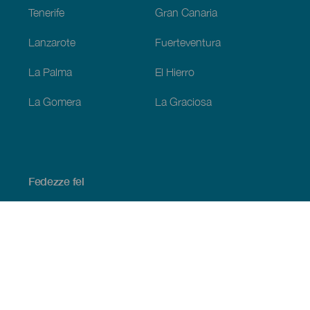
Tenerife
Gran Canaria
Lanzarote
Fuerteventura
La Palma
El Hierro
La Gomera
La Graciosa
Fedezze fel
Tengerpart és strand
Kultúra
Gasztronómia
Az összes cikk