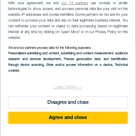
With your agreement, we and
our 14 partners
use cookies or similar
technologies to store, access, and process personal data like your visit on this
website, IP addresses and cookie identifiers. Some partners do not ask for your
consent to process your data and rely on their legitimate business interest. You
TENERIFE
can withdraw your consent or object to data processing based on legitimate
CutreCon on Tour 2023.
interest at any time by clicking on “Learn More” or in our Privacy Policy on this
Especial Halloween
website.
We and our partners process data for the following purposes:
Imagen
Personalised advertising and content, advertising and content measurement, audience
Listado
research and services development
, Precise geolocation data, and identification
through device scanning
, Store and/or access information on a device
, Technical
cookies
Learn More →
Disagree and close
Agree and close