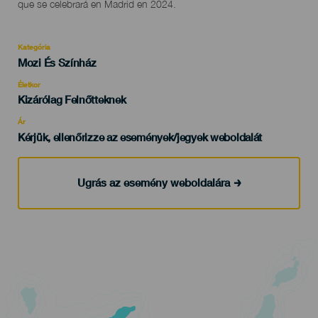
que se celebrará en Madrid en 2024.
Kategória
Categoría
Mozi És Színház
del
evento
Életkor
Edad
Kizárólag Felnőtteknek
Recomendada
Ár
Kérjük, ellenőrizze az események/jegyek weboldalát
Ugrás az esemény weboldalára