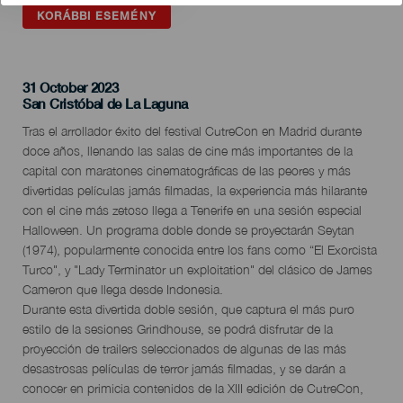
KORÁBBI ESEMÉNY
31 October 2023
Localidad
San Cristóbal de La Laguna
Descripción
Tras el arrollador éxito del festival CutreCon en Madrid durante
del
doce años, llenando las salas de cine más importantes de la
evento
capital con maratones cinematográficas de las peores y más
divertidas películas jamás filmadas, la experiencia más hilarante
con el cine más zetoso llega a Tenerife en una sesión especial
Halloween. Un programa doble donde se proyectarán Seytan
(1974), popularmente conocida entre los fans como “El Exorcista
Turco", y "Lady Terminator un exploitation" del clásico de James
Cameron que llega desde Indonesia.
Durante esta divertida doble sesión, que captura el más puro
estilo de la sesiones Grindhouse, se podrá disfrutar de la
proyección de trailers seleccionados de algunas de las más
desastrosas películas de terror jamás filmadas, y se darán a
conocer en primicia contenidos de la XIII edición de CutreCon,