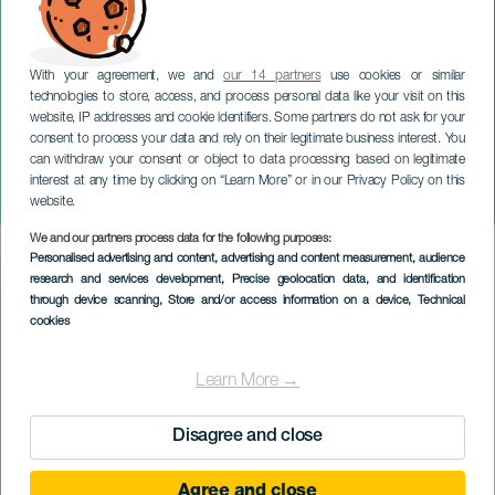
With your agreement, we and
our 14 partners
use cookies or similar
technologies to store, access, and process personal data like your visit on this
website, IP addresses and cookie identifiers. Some partners do not ask for your
consent to process your data and rely on their legitimate business interest. You
can withdraw your consent or object to data processing based on legitimate
TENERIFE
interest at any time by clicking on “Learn More” or in our Privacy Policy on this
CreAcción
website.
We and our partners process data for the following purposes:
Imagen
Personalised advertising and content, advertising and content measurement, audience
Listado
research and services development
, Precise geolocation data, and identification
through device scanning
, Store and/or access information on a device
, Technical
cookies
Learn More →
Disagree and close
Agree and close