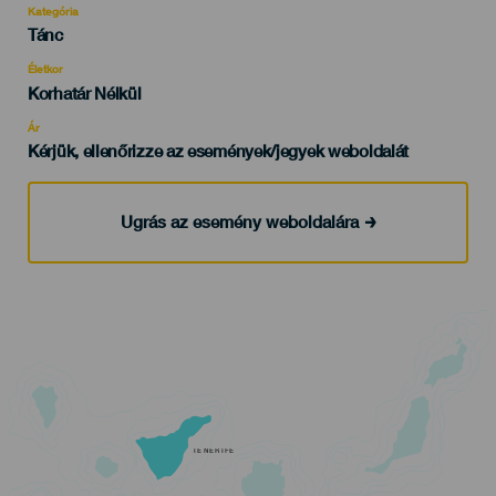
Kategória
Categoría
Tánc
del
evento
Életkor
Edad
Korhatár Nélkül
Recomendada
Ár
Kérjük, ellenőrizze az események/jegyek weboldalát
Ugrás az esemény weboldalára
TENERIFE