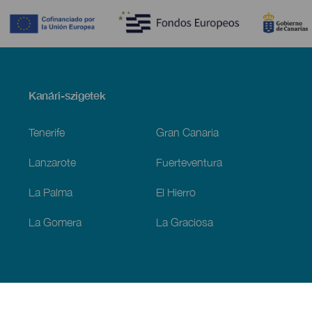
Menú
Kanári-szigetek
Footer
Tenerife
Gran Canaria
Lanzarote
Fuerteventura
La Palma
El Hierro
La Gomera
La Graciosa
Fedezze fel