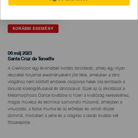
KORÁBBI ESEMÉNY
06 máj 2023
Localidad
Santa Cruz de Tenerife
Descripción
A CreAccion egy élvonalbeli kortárs táncdarab, amely egy olyan
del
részvételi folyamat eredményeként jött létre, amelyben a tánc
evento
világához nem kötődő emberek csoportja hetek óta érintkezik a
társulat koreográfusaival és táncosaival. Ezzel az új alkotással a
Metamorphosis Dance továbbra is hűen a kiválóság kereséséhez,
magas művészi és technikai színvonalú műsorral, amelyben a
virtuozitás, a fizikai munka és az erőteljes és vonzó díszlet
dominál, miközben a zene és a világítás a darab további két
főszereplője. .