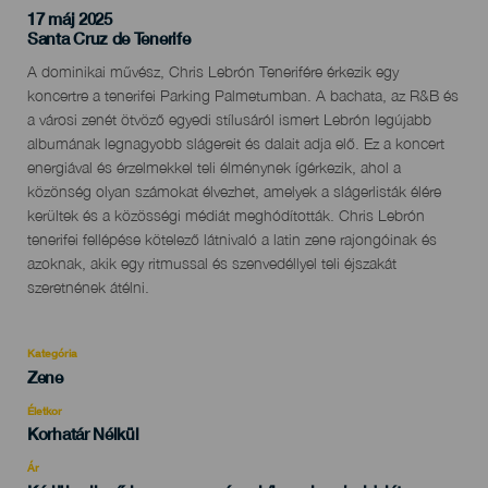
17 máj 2025
Localidad
Santa Cruz de Tenerife
Descripción
A dominikai művész, Chris Lebrón Tenerifére érkezik egy
del
koncertre a tenerifei Parking Palmetumban. A bachata, az R&B és
evento
a városi zenét ötvöző egyedi stílusáról ismert Lebrón legújabb
albumának legnagyobb slágereit és dalait adja elő. Ez a koncert
energiával és érzelmekkel teli élménynek ígérkezik, ahol a
közönség olyan számokat élvezhet, amelyek a slágerlisták élére
kerültek és a közösségi médiát meghódították. Chris Lebrón
tenerifei fellépése kötelező látnivaló a latin zene rajongóinak és
azoknak, akik egy ritmussal és szenvedéllyel teli éjszakát
szeretnének átélni.
Kategória
Categoría
Zene
del
evento
Életkor
Edad
Korhatár Nélkül
Recomendada
Ár