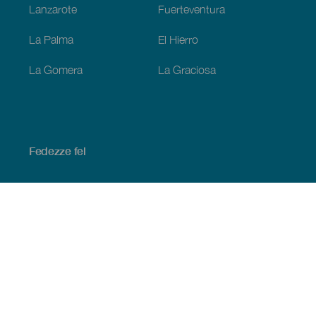
Lanzarote
Fuerteventura
La Palma
El Hierro
La Gomera
La Graciosa
Fedezze fel
Tengerpart és strand
Kultúra
Gasztronómia
Az összes cikk
Praktikus információk