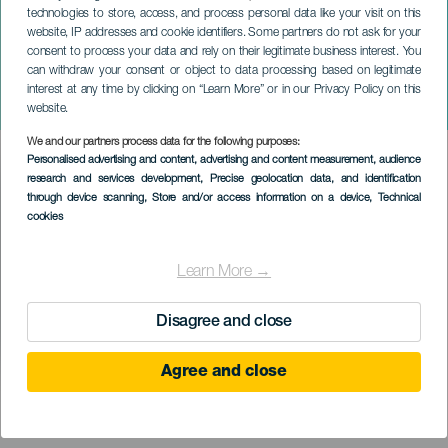
technologies to store, access, and process personal data like your visit on this
website, IP addresses and cookie identifiers. Some partners do not ask for your
consent to process your data and rely on their legitimate business interest. You
can withdraw your consent or object to data processing based on legitimate
TENERIFE
interest at any time by clicking on “Learn More” or in our Privacy Policy on this
Chris Lebron en concierto
website.
We and our partners process data for the following purposes:
Imagen
Personalised advertising and content, advertising and content measurement, audience
Listado
research and services development
, Precise geolocation data, and identification
through device scanning
, Store and/or access information on a device
, Technical
cookies
Learn More →
Disagree and close
Agree and close
KORÁBBI ESEMÉNY