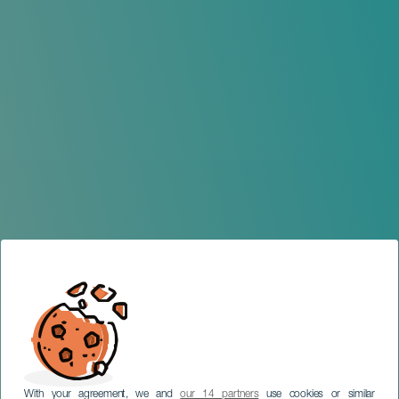
With your agreement, we and
our 14 partners
use cookies or similar