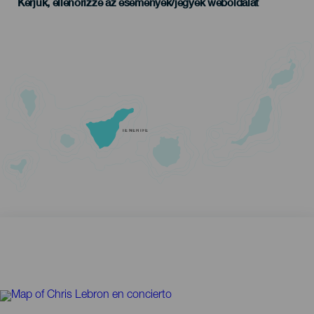
Kérjük, ellenőrizze az események/jegyek weboldalát
TENERIFE