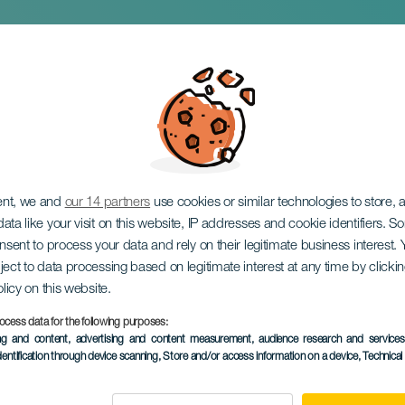
urf Film Festival
ent, we and
our 14 partners
use cookies or similar technologies to store,
ata like your visit on this website, IP addresses and cookie identifiers. 
onsent to process your data and rely on their legitimate business interest
ject to data processing based on legitimate interest at any time by click
olicy on this website.
ocess data for the following purposes:
KORÁBBI ESEMÉNY
ing and content, advertising and content measurement, audience research and service
dentification through device scanning
, Store and/or access information on a device
, Technica
8 to 10 August
Localidad
San Cristóbal de La L