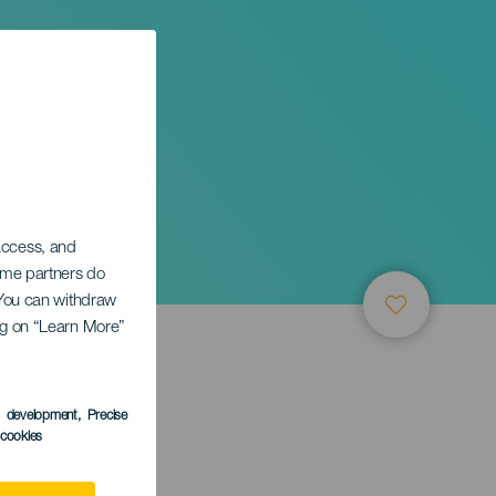
 access, and
Some partners do
. You can withdraw
ing on “Learn More”
s development
, Precise
l cookies
aguna