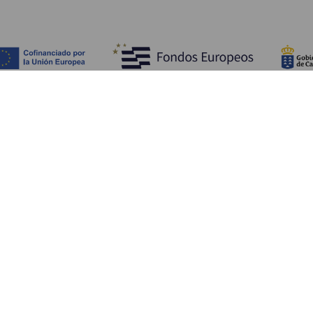
Fedezze fel
Pr
Tengerpart és strand
Kultúra
E
Gasztronómia
Az összes cikk
Me
Sz
Sz