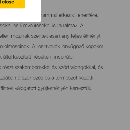
 close
vál változatos programmal érkezik Tenerifére,
ásokat és filmvetítéseket is tartalmaz. A
etlen mozinak szentelt esemény teljes élményt
szerelmeseinek. A résztvevők lenyűgöző képeket
 által készített képeken, inspiráló
 részt szakemberekkel és szörfrajongókkal, és
zsában a szörfözés és a természet közötti
filmek válogatott gyűjteményén keresztül.