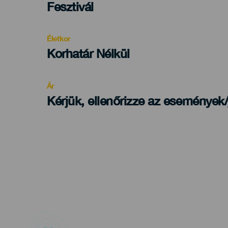
Categoría
Fesztivál
del
evento
Életkor
Edad
Korhatár Nélkül
Recomendada
Ár
Kérjük, ellenőrizze az események