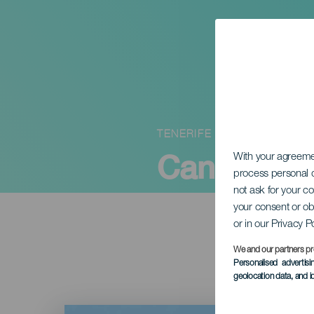
TENERIFE
Canarias S
With your agreem
process personal d
not ask for your c
your consent or ob
or in our Privacy P
We and our partners pr
Personalised advertis
geolocation data, and i
Imagen