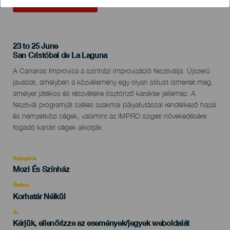
KORÁBBI ESEMÉNY
23 to 25 June
Localidad
San Cristóbal de La Laguna
Descripción
A Canarias Improvisa a színházi improvizáció fesztiválja. Újszerű
del
javaslat, amelyben a közvélemény egy olyan stílust ismertet meg,
evento
amelyet játékos és részvételre ösztönző karakter jellemez. A
fesztivál programját széles szakmai pályafutással rendelkező hazai
és nemzetközi cégek, valamint az IMPRO szigeti növekedésére
fogadó kanári cégek alkotják.
Kategória
Categoría
Mozi És Színház
del
evento
Életkor
Edad
Korhatár Nélkül
Recomendada
Ár
Kérjük, ellenőrizze az események/jegyek weboldalát