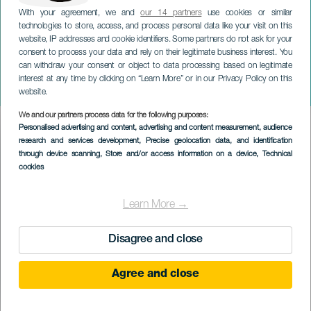
With your agreement, we and
our 14 partners
use cookies or similar
technologies to store, access, and process personal data like your visit on this
website, IP addresses and cookie identifiers. Some partners do not ask for your
consent to process your data and rely on their legitimate business interest. You
can withdraw your consent or object to data processing based on legitimate
TENERIFE
interest at any time by clicking on “Learn More” or in our Privacy Policy on this
Canarias Improvisa
website.
We and our partners process data for the following purposes:
Imagen
Personalised advertising and content, advertising and content measurement, audience
Listado
research and services development
, Precise geolocation data, and identification
through device scanning
, Store and/or access information on a device
, Technical
cookies
Learn More →
Disagree and close
Agree and close