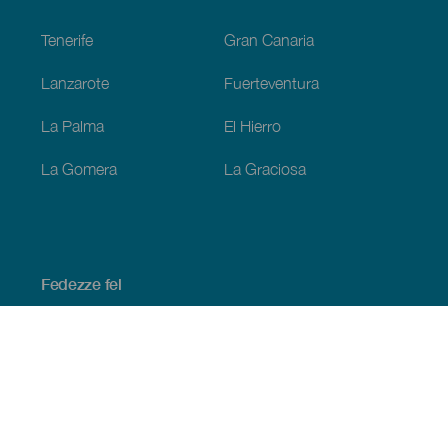
Footer
Tenerife
Gran Canaria
Lanzarote
Fuerteventura
La Palma
El Hierro
La Gomera
La Graciosa
Fedezze fel
Tengerpart és strand
Kultúra
Gasztronómia
Az összes cikk