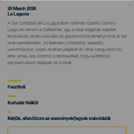
28 March 2026
Localidad
La Laguna
Descripción
A San Cristóbal de La Lagunában található Castillo Camino
del
Largo ad otthont a Caffestnek, egy a kávé világának szentelt
evento
fesztiválnak, amely kulturális és gasztronómiai élményt kínál az ital
köré szerveződően. Az esemény kóstolókat, speciális
workshopokat, kreatív tevékenységeket és zenei hangulatot hoz
létre, amely arra ösztönzi a résztvevőket, hogy különböző
perspektívákból fedezzék fel a kávét.
Kategória
Categoría
Fesztivál
del
evento
Életkor
Edad
Korhatár Nélkül
Recomendada
Ár
Kérjük, ellenőrizze az események/jegyek weboldalát