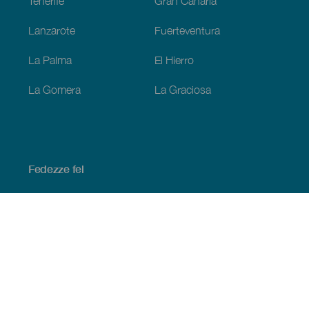
Tenerife
Gran Canaria
Lanzarote
Fuerteventura
La Palma
El Hierro
La Gomera
La Graciosa
Fedezze fel
Tengerpart és strand
Kultúra
Gasztronómia
Az összes cikk