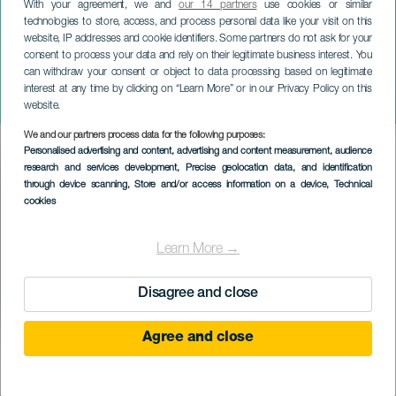
With your agreement, we and
our 14 partners
use cookies or similar
technologies to store, access, and process personal data like your visit on this
website, IP addresses and cookie identifiers. Some partners do not ask for your
consent to process your data and rely on their legitimate business interest. You
can withdraw your consent or object to data processing based on legitimate
TENERIFE
interest at any time by clicking on “Learn More” or in our Privacy Policy on this
Caffest
website.
We and our partners process data for the following purposes:
Imagen
Personalised advertising and content, advertising and content measurement, audience
Listado
research and services development
, Precise geolocation data, and identification
through device scanning
, Store and/or access information on a device
, Technical
cookies
Learn More →
Disagree and close
Agree and close
KORÁBBI ESEMÉNY