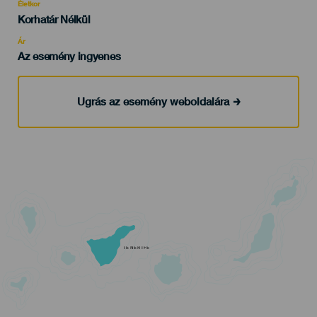
evento
Életkor
Edad
Korhatár Nélkül
Recomendada
Ár
Az esemény ingyenes
Ugrás az esemény weboldalára
TENERIFE