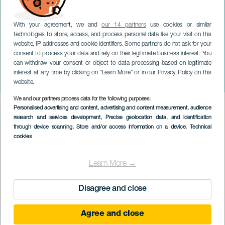
With your agreement, we and
our 14 partners
use cookies or similar
technologies to store, access, and process personal data like your visit on this
website, IP addresses and cookie identifiers. Some partners do not ask for your
consent to process your data and rely on their legitimate business interest. You
can withdraw your consent or object to data processing based on legitimate
TENERIFE
interest at any time by clicking on “Learn More” or in our Privacy Policy on this
Borfesztivál
website.
We and our partners process data for the following purposes:
Imagen
Personalised advertising and content, advertising and content measurement, audience
Listado
research and services development
, Precise geolocation data, and identification
through device scanning
, Store and/or access information on a device
, Technical
cookies
Learn More →
Disagree and close
Agree and close
KORÁBBI ESEMÉNY