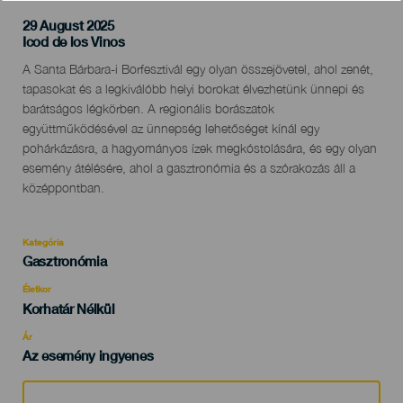
29 August 2025
Localidad
Icod de los Vinos
Descripción
A Santa Bárbara-i Borfesztivál egy olyan összejövetel, ahol zenét,
del
tapasokat és a legkiválóbb helyi borokat élvezhetünk ünnepi és
evento
barátságos légkörben. A regionális borászatok
együttműködésével az ünnepség lehetőséget kínál egy
pohárkázásra, a hagyományos ízek megkóstolására, és egy olyan
esemény átélésére, ahol a gasztronómia és a szórakozás áll a
középpontban.
Kategória
Categoría
Gasztronómia
del
evento
Életkor
Edad
Korhatár Nélkül
Recomendada
Ár
Az esemény ingyenes