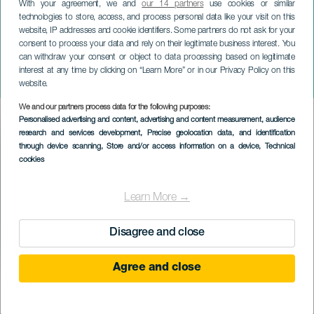
With your agreement, we and
our 14 partners
use cookies or similar
technologies to store, access, and process personal data like your visit on this
website, IP addresses and cookie identifiers. Some partners do not ask for your
consent to process your data and rely on their legitimate business interest. You
can withdraw your consent or object to data processing based on legitimate
TENERIFE
interest at any time by clicking on “Learn More” or in our Privacy Policy on this
Borfesztivál
website.
We and our partners process data for the following purposes:
Imagen
Personalised advertising and content, advertising and content measurement, audience
Listado
research and services development
, Precise geolocation data, and identification
through device scanning
, Store and/or access information on a device
, Technical
cookies
Learn More →
Disagree and close
Agree and close
KORÁBBI ESEMÉNY