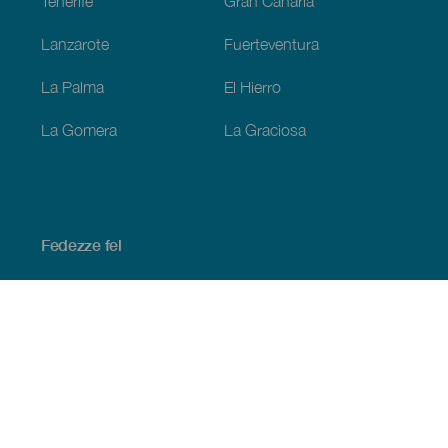
Tenerife
Gran Canaria
Lanzarote
Fuerteventura
La Palma
El Hierro
La Gomera
La Graciosa
Fedezze fel
Tengerpart és strand
Kultúra
Gasztronómia
Az összes cikk