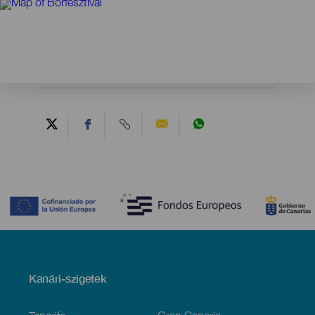
Contenido
Menú
Kanári-szigetek
Footer