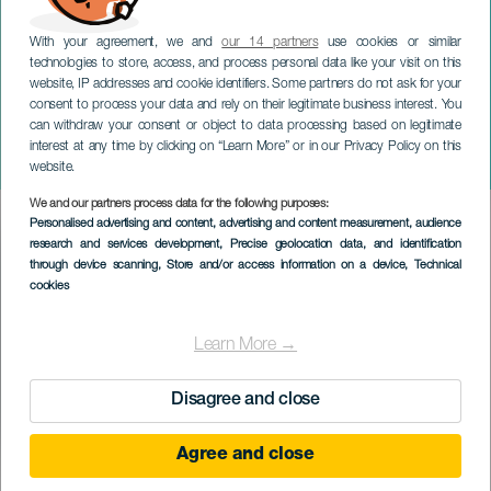
With your agreement, we and
our 14 partners
use cookies or similar
technologies to store, access, and process personal data like your visit on this
website, IP addresses and cookie identifiers. Some partners do not ask for your
consent to process your data and rely on their legitimate business interest. You
can withdraw your consent or object to data processing based on legitimate
TENERIFE
interest at any time by clicking on “Learn More” or in our Privacy Policy on this
Bocas-carne: fricción ruidista
website.
We and our partners process data for the following purposes:
Imagen
Personalised advertising and content, advertising and content measurement, audience
Listado
research and services development
, Precise geolocation data, and identification
through device scanning
, Store and/or access information on a device
, Technical
cookies
Learn More →
Disagree and close
Agree and close
KORÁBBI ESEMÉNY