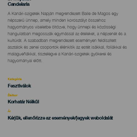
Localidad
Candelaria
Descripción
A Kanári-szigetek Napján megrendezett Baile de Magos egy
del
népszerű ünnep, amely minden korosztályt összehoz
evento
hagyományos viseletbe öltözve, hogy ünnepi és közösségi
hangulatban megosszák egymással az ételeket, a népzenét és a
kultúrát. A szabadban megrendezett eseményen feldíszített
asztalok és zenei csoportok élénkítik az estét isákkal, folíákkal és
malagueñákkal, tisztelegve a Kanári-szigetek gyökerei és
hagyományai előtt.
Kategória
Categoría
Fesztiválok
del
evento
Életkor
Edad
Korhatár Nélkül
Recomendada
Ár
Kérjük, ellenőrizze az események/jegyek weboldalát