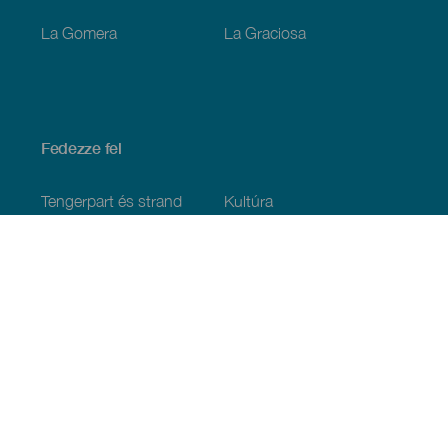
La Gomera
La Graciosa
Fedezze fel
Tengerpart és strand
Kultúra
Gasztronómia
Az összes cikk
Praktikus információk
Események
Időjárás