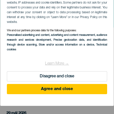
website, IP addresses and cookie identifiers. Some partners do not ask for your
consent to process your data and rely on their legitimate business interest. You
TENERIFE
can withdraw your consent or object to data processing based on legitimate
Baile de Magos a Kanári-
interest at any time by clicking on “Learn More” or in our Privacy Policy on this
szigetek napján
website.
We and our partners process data for the following purposes:
Imagen
Personalised advertising and content, advertising and content measurement, audience
Listado
research and services development
, Precise geolocation data, and identification
through device scanning
, Store and/or access information on a device
, Technical
cookies
Learn More →
Disagree and close
Agree and close
KORÁBBI ESEMÉNY
29 máj 2026