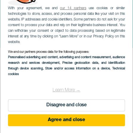
With your agreement, we and
our 14 partners
use cookies or similar
technologies to store, access, and process personal data like your visit on this
website, IP addresses and cookie identifiers. Some partners do not ask for your
consent to process your data and rely on their legitimate business interest. You
TENERIFE
can withdraw your consent or object to data processing based on legitimate
Az utolsó versszak -
interest at any time by clicking on “Learn More” or in our Privacy Policy on this
Timaginas Teatro
website.
We and our partners process data for the following purposes:
Imagen
Personalised advertising and content, advertising and content measurement, audience
Listado
research and services development
, Precise geolocation data, and identification
through device scanning
, Store and/or access information on a device
, Technical
cookies
Learn More →
Disagree and close
Agree and close
KORÁBBI ESEMÉNY