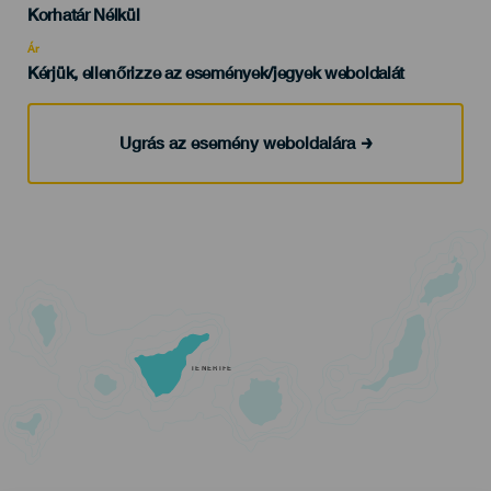
Edad
Korhatár Nélkül
Recomendada
Ár
Kérjük, ellenőrizze az események/jegyek weboldalát
Ugrás az esemény weboldalára
TENERIFE