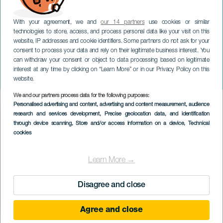
With your agreement, we and
our 14 partners
use cookies or similar
technologies to store, access, and process personal data like your visit on this
website, IP addresses and cookie identifiers. Some partners do not ask for your
consent to process your data and rely on their legitimate business interest. You
TENERIFE
can withdraw your consent or object to data processing based on legitimate
Az északkeleti kerület tapas
interest at any time by clicking on “Learn More” or in our Privacy Policy on this
útvonala
website.
We and our partners process data for the following purposes:
Imagen
Personalised advertising and content, advertising and content measurement, audience
Listado
research and services development
, Precise geolocation data, and identification
through device scanning
, Store and/or access information on a device
, Technical
cookies
Learn More →
Disagree and close
Agree and close