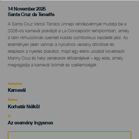
14 November 2025
Localidad
Santa Cruz de Tenerife
Descripción
A Santa Cruz Városi Tanács ünnepi rendezvénnyel mutatja be a
del
2026-os karnevál plakátját a La Concepción templomban, amely
evento
a latin ritmusoknak szentelt kiadás szimbolikus kezdetét jelzi. Az
eseményen jelen vannak a nyilvános verseny döntősei és
leleplezik a nyertes plakátot, majd egy élénk utcabál következik
Manny Cruz és helyi zenekarok élőzenéjével – egy este, amely
megragadja a karnevál örömét és szellemiségét.
Kategória
Categoría
Karnevál
del
evento
Életkor
Edad
Korhatár Nélkül
Recomendada
Ár
Az esemény ingyenes