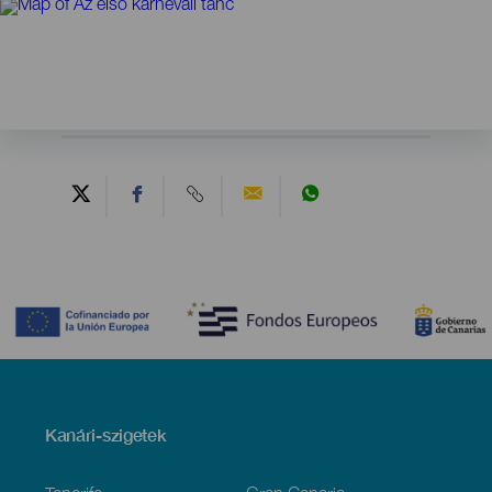
Contenido
Menú
Kanári-szigetek
Footer