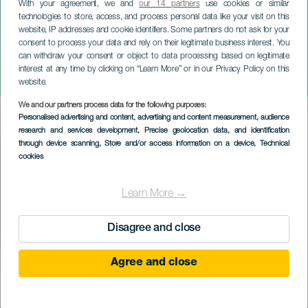
With your agreement, we and
our 14 partners
use cookies or similar
technologies to store, access, and process personal data like your visit on this
website, IP addresses and cookie identifiers. Some partners do not ask for your
consent to process your data and rely on their legitimate business interest. You
can withdraw your consent or object to data processing based on legitimate
TENERIFE
interest at any time by clicking on “Learn More” or in our Privacy Policy on this
Az első karneváli tánc
website.
We and our partners process data for the following purposes:
Imagen
Personalised advertising and content, advertising and content measurement, audience
Listado
research and services development
, Precise geolocation data, and identification
through device scanning
, Store and/or access information on a device
, Technical
cookies
Learn More →
Disagree and close
Agree and close
KORÁBBI ESEMÉNY