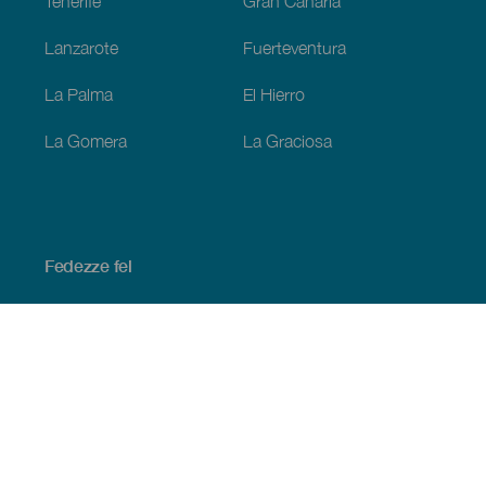
Tenerife
Gran Canaria
Lanzarote
Fuerteventura
La Palma
El Hierro
La Gomera
La Graciosa
Fedezze fel
Tengerpart és strand
Kultúra
Gasztronómia
Az összes cikk