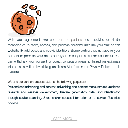
With your agreement, we and
our 14 partners
use cookies or similar
technologies to store, access, and process personal data like your visit on this
website, IP addresses and cookie identifiers. Some partners do not ask for your
consent to process your data and rely on their legitimate business interest. You
can withdraw your consent or object to data processing based on legitimate
TENERIFE
interest at any time by clicking on “Learn More” or in our Privacy Policy on this
Ara Malikian
website.
We and our partners process data for the following purposes:
Imagen
Personalised advertising and content, advertising and content measurement, audience
Listado
research and services development
, Precise geolocation data, and identification
through device scanning
, Store and/or access information on a device
, Technical
cookies
Learn More →