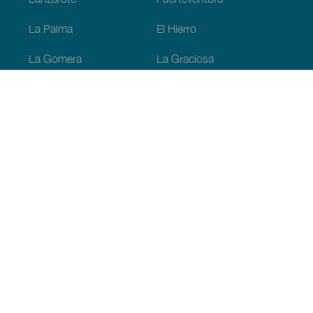
La Palma
El Hierro
La Gomera
La Graciosa
Fedezze fel
Tengerpart és strand
Kultúra
Gasztronómia
Az összes cikk
Praktikus információk