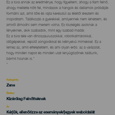
Ez a túra annak az eredménye, hogy figyeltem, ahogy a fiam felnő,
ahogy mellette nőtt fel, mindazok a hangok és dallamok próbálják
formálni azt, amit tőle és rajta keresztül az élettől éreztem és
inspiráltam. Találkozás a gyerekkel, amilyennek nem lehettem, és
amiről álmodni sem mertem volna. Ez tisztelgés azoknak a
lényeknek, akik szabadok, mint egy szabad madár.
Ez a túra tele van dinoszauruszokkal, robotkalmárokkal,
időgépekkel, repülő zongorákkal és kétnyelvű mímekkel. Ez a
lemez az, amit elfelejtettem, és ami olyan erős: az a varázslat,
hogy minden napot és minden utat lenyűgözőnek találunk,
bármit hoznak is.”
"
Kategória
Categoría
Zene
del
evento
Életkor
Edad
Kizárólag Felnőtteknek
Recomendada
Ár
Kérjük, ellenőrizze az események/jegyek weboldalát