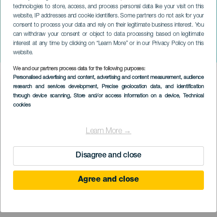
technologies to store, access, and process personal data like your visit on this
website, IP addresses and cookie identifiers. Some partners do not ask for your
consent to process your data and rely on their legitimate business interest. You
can withdraw your consent or object to data processing based on legitimate
TENERIFE
interest at any time by clicking on “Learn More” or in our Privacy Policy on this
Almáciga Surfing
website.
We and our partners process data for the following purposes:
Imagen
Personalised advertising and content, advertising and content measurement, audience
Listado
research and services development
, Precise geolocation data, and identification
through device scanning
, Store and/or access information on a device
, Technical
cookies
Learn More →
Disagree and close
Agree and close
KORÁBBI ESEMÉNY