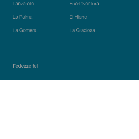
Lanzarote
Fuerteventura
La Palma
El Hierro
La Gomera
La Graciosa
Fedezze fel
Tengerpart és strand
Kultúra
Gasztronómia
Az összes cikk
Praktikus információk