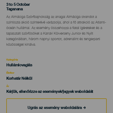
3 to 5 October
Localidad
Taganana
Descripción
Az Almáciga Szörfbajnokság az anagai Almáciga strandot a
del
színtiszta akció színterévé varázsolja, ahol a fő attrakció az Atlanti-
evento
óceán hullámai. Az esemény összehozza a fiatal ígéreteket és a
tapasztalt szörfösöket a Kanári Körverseny Junior és Nyílt
kategóriáiban, három napnyi sportot, adrenalint és tengerparti
közösséget kínálva.
Kategória
Categoría
Hullámlovaglás
del
evento
Életkor
Edad
Korhatár Nélkül
Recomendada
Ár
Kérjük, ellenőrizze az események/jegyek weboldalát
Ugrás az esemény weboldalára