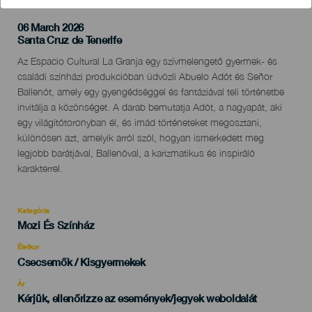
06 March 2026
Localidad
Santa Cruz de Tenerife
Descripción
Az Espacio Cultural La Granja egy szívmelengető gyermek- és
del
családi színházi produkcióban üdvözli Abuelo Adót és Señor
evento
Ballenót, amely egy gyengédséggel és fantáziával teli történetbe
invitálja a közönséget. A darab bemutatja Adót, a nagyapát, aki
egy világítótoronyban él, és imád történeteket megosztani,
különösen azt, amelyik arról szól, hogyan ismerkedett meg
legjobb barátjával, Ballenóval, a karizmatikus és inspiráló
karakterrel.
Kategória
Categoría
Mozi És Színház
del
evento
Életkor
Edad
Csecsemők / Kisgyermekek
Recomendada
Ár
Kérjük, ellenőrizze az események/jegyek weboldalát