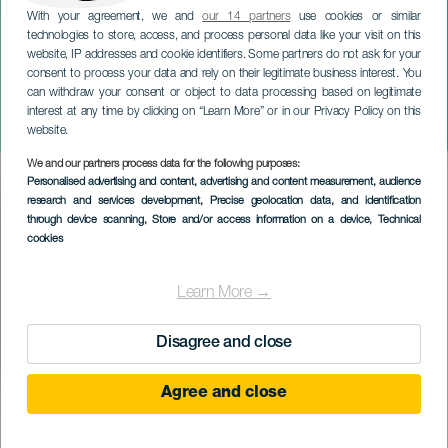
With your agreement, we and
our 14 partners
use cookies or similar
technologies to store, access, and process personal data like your visit on this
website, IP addresses and cookie identifiers. Some partners do not ask for your
consent to process your data and rely on their legitimate business interest. You
can withdraw your consent or object to data processing based on legitimate
TENERIFE
interest at any time by clicking on “Learn More” or in our Privacy Policy on this
Ado nagypapa és Bálna úr
website.
We and our partners process data for the following purposes:
Imagen
Personalised advertising and content, advertising and content measurement, audience
Listado
research and services development
, Precise geolocation data, and identification
through device scanning
, Store and/or access information on a device
, Technical
cookies
Learn More →
Disagree and close
Agree and close
KORÁBBI ESEMÉNY