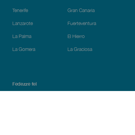
Tenerife
Gran Canaria
Lanzarote
Fuerteventura
La Palma
El Hierro
La Gomera
La Graciosa
Fedezze fel
Tengerpart és strand
Kultúra
Gasztronómia
Az összes cikk