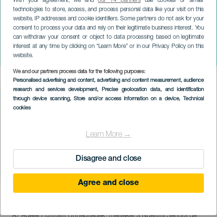
With your agreement, we and
our 14 partners
use cookies or similar
technologies to store, access, and process personal data like your visit on this
website, IP addresses and cookie identifiers. Some partners do not ask for your
consent to process your data and rely on their legitimate business interest. You
can withdraw your consent or object to data processing based on legitimate
TENERIFE
interest at any time by clicking on “Learn More” or in our Privacy Policy on this
Adeje Lustral Fesztiválok
website.
We and our partners process data for the following purposes:
Imagen
Personalised advertising and content, advertising and content measurement, audience
Listado
research and services development
, Precise geolocation data, and identification
through device scanning
, Store and/or access information on a device
, Technical
cookies
Learn More →
Disagree and close
Agree and close
September 2026
Localidad
Adeje
Descripción
Az Adejei Lustralis Ünnepségek, melyeket a Nuestra Señora de