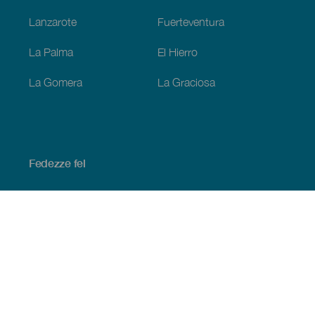
Lanzarote
Fuerteventura
La Palma
El Hierro
La Gomera
La Graciosa
Fedezze fel
Tengerpart és strand
Kultúra
Gasztronómia
Az összes cikk
Praktikus információk