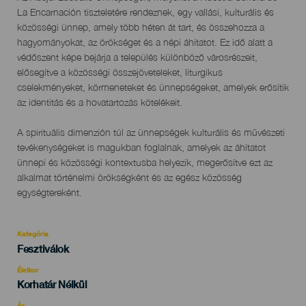
del
La Encarnación tiszteletére rendeznek, egy vallási, kulturális és
evento
közösségi ünnep, amely több héten át tart, és összehozza a
hagyományokat, az örökséget és a népi áhítatot. Ez idő alatt a
védőszent képe bejárja a település különböző városrészeit,
elősegítve a közösségi összejöveteleket, liturgikus
cselekményeket, körmeneteket és ünnepségeket, amelyek erősítik
az identitás és a hovatartozás kötelékeit.
A spirituális dimenzión túl az ünnepségek kulturális és művészeti
tevékenységeket is magukban foglalnak, amelyek az áhítatot
ünnepi és közösségi kontextusba helyezik, megerősítve ezt az
alkalmat történelmi örökségként és az egész közösség
egységtereként.
Kategória
Categoría
Fesztiválok
del
evento
Életkor
Edad
Korhatár Nélkül
Recomendada
Ár