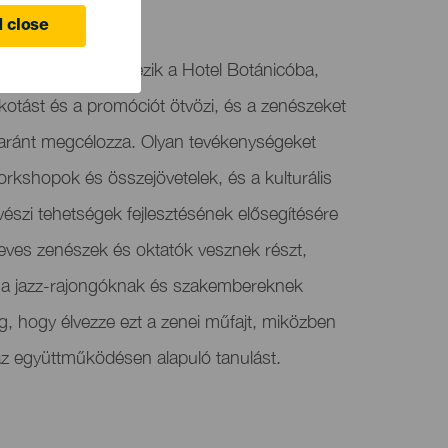
 close
lyan projekttel érkezik a Hotel Botánicóba,
lkotást és a promóciót ötvözi, és a zenészeket
aránt megcélozza. Olyan tevékenységeket
orkshopok és összejövetelek, és a kulturális
szi tehetségek fejlesztésének elősegítésére
eves zenészek és oktatók vesznek részt,
a a jazz-rajongóknak és szakembereknek
g, hogy élvezze ezt a zenei műfajt, miközben
 az együttműködésen alapuló tanulást.