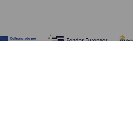
Fedezze fel
Pr
Tengerpart és strand
Kultúra
E
Gasztronómia
Az összes cikk
Me
Sz