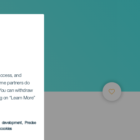
Jazz
 access, and
Some partners do
. You can withdraw
ing on “Learn More”
s development
, Precise
l cookies