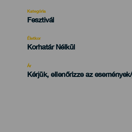
Kategória
Categoría
Fesztivál
del
evento
Életkor
Edad
Korhatár Nélkül
Recomendada
Ár
Kérjük, ellenőrizze az események