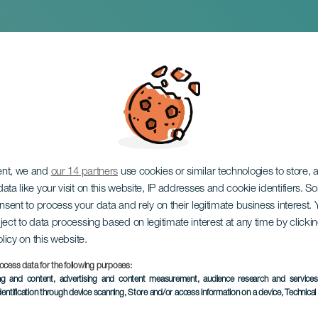
 With The Ladies Of 
ent, we and
our 14 partners
use cookies or similar technologies to store,
ata like your visit on this website, IP addresses and cookie identifiers. 
onsent to process your data and rely on their legitimate business interest
ject to data processing based on legitimate interest at any time by click
olicy on this website.
ocess data for the following purposes:
KORÁBBI ESEMÉNY
ing and content, advertising and content measurement, audience research and service
dentification through device scanning
, Store and/or access information on a device
, Technica
07 December 2024