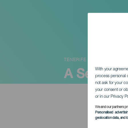
TENERIFE
A Serenade
With your agreem
process personal d
not ask for your c
your consent or ob
or in our Privacy P
We and our partners pr
Personalised advertis
geolocation data, and i