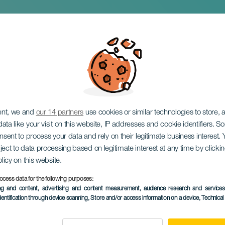
ümje
ent, we and
our 14 partners
use cookies or similar technologies to store,
ata like your visit on this website, IP addresses and cookie identifiers. 
onsent to process your data and rely on their legitimate business interest
ject to data processing based on legitimate interest at any time by click
olicy on this website.
ocess data for the following purposes:
KORÁBBI ESEMÉNY
ing and content, advertising and content measurement, audience research and service
dentification through device scanning
, Store and/or access information on a device
, Technica
09 máj 2026
Localidad
El Sauzal