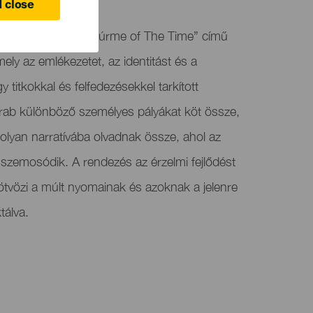
 close
 otthont a „The Perfúrme of The Time” című
ely az emlékezetet, az identitást és a
 titkokkal és felfedezésekkel tarkított
arab különböző személyes pályákat köt össze,
lyan narratívába olvadnak össze, ahol az
szemosódik. A rendezés az érzelmi fejlődést
 ötvözi a múlt nyomainak és azoknak a jelenre
tálva.