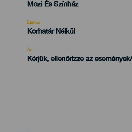
Categoría
Mozi És Színház
del
evento
Életkor
Edad
Korhatár Nélkül
Recomendada
Ár
Kérjük, ellenőrizze az események