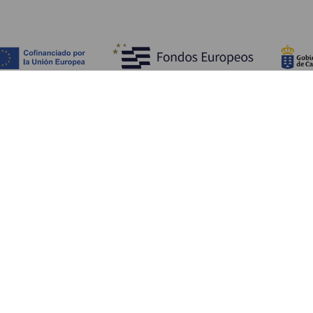
Fedezze fel
Pr
Tengerpart és strand
Kultúra
E
Gasztronómia
Az összes cikk
Me
Sz
Sz