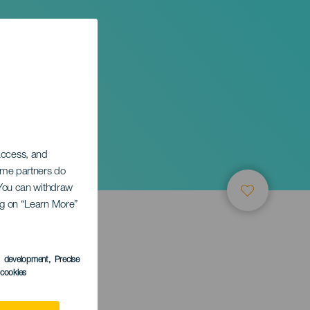
 access, and
Some partners do
. You can withdraw
ing on “Learn More”
s development
, Precise
l cookies