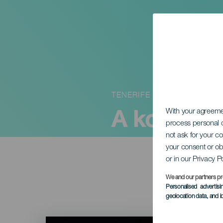
TENERIFE
A kor parf
With your agreem
process personal d
not ask for your c
your consent or ob
or in our Privacy P
We and our partners pr
Personalised advertis
geolocation data, and i
Imagen