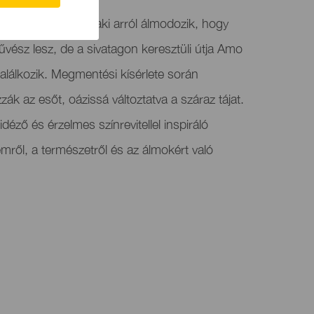
 követi, egy fiút, aki arról álmodozik, hogy
ész lesz, de a sivatagon keresztüli útja Amo
találkozik. Megmentési kísérlete során
ák az esőt, oázissá változtatva a száraz tájat.
déző és érzelmes színrevitellel inspiráló
emről, a természetről és az álmokért való