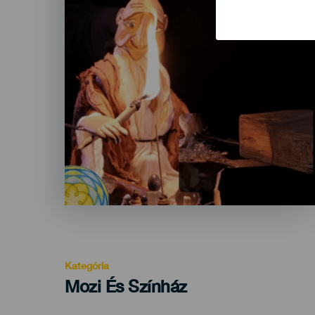
Kategória
Categoría
Mozi És Színház
del