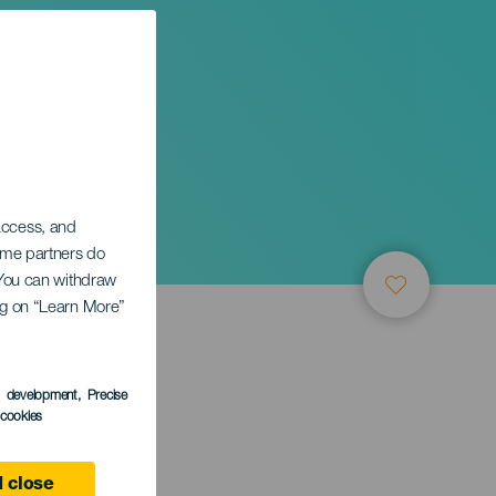
 access, and
Some partners do
. You can withdraw
ing on “Learn More”
s development
, Precise
l cookies
 close