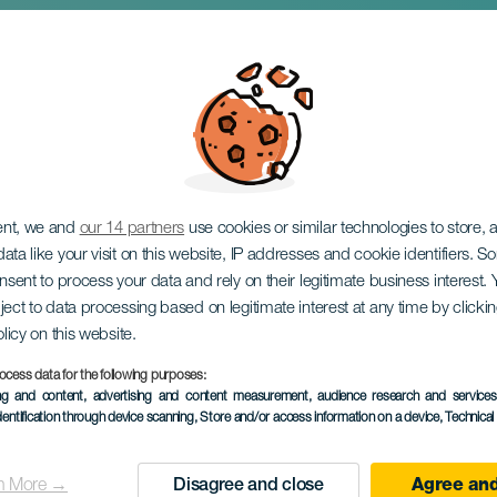
télye: Találkozások
ent, we and
our 14 partners
use cookies or similar technologies to store,
ata like your visit on this website, IP addresses and cookie identifiers. 
onsent to process your data and rely on their legitimate business interest
ject to data processing based on legitimate interest at any time by click
olicy on this website.
ocess data for the following purposes:
KORÁBBI ESEMÉNY
ing and content, advertising and content measurement, audience research and service
dentification through device scanning
, Store and/or access information on a device
, Technica
11 máj 2025
Localidad
El Sauzal
n More →
Disagree and close
Agree and