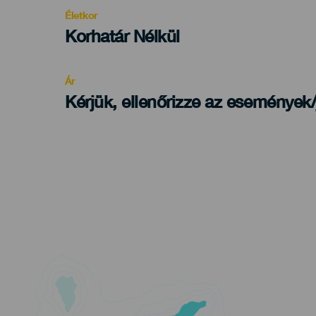
evento
Életkor
Edad
Korhatár Nélkül
Recomendada
Ár
Kérjük, ellenőrizze az események