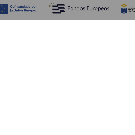
Fedezze fel
Pr
Tengerpart és strand
Kultúra
E
Gasztronómia
Az összes cikk
Me
Sz
Sz