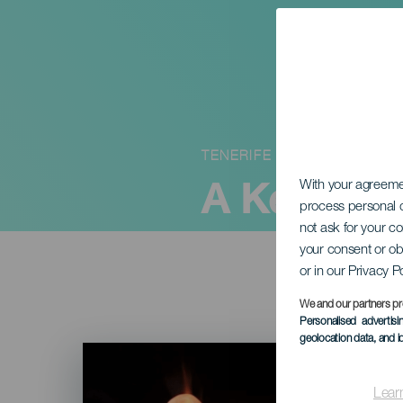
TENERIFE
A Kelet rej
With your agreem
process personal d
not ask for your c
your consent or ob
or in our Privacy P
We and our partners pr
Personalised advertis
geolocation data, and i
Imagen
Listado
Lear