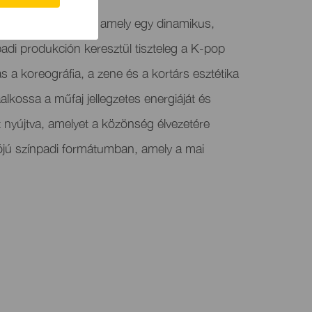
gy élő zenei show, amely egy dinamikus,
padi produkción keresztül tiszteleg a K-pop
s a koreográfia, a zene és a kortárs esztétika
aalkossa a műfaj jellegzetes energiáját és
t nyújtva, amelyet a közönség élvezetére
ójú színpadi formátumban, amely a mai