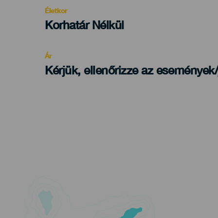
evento
Életkor
Edad
Korhatár Nélkül
Recomendada
Ár
Kérjük, ellenőrizze az események