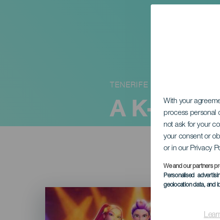
TENERIFE
A K-POP ha
With your agreem
process personal d
not ask for your c
your consent or ob
or in our Privacy P
We and our partners pr
Personalised advertis
geolocation data, and i
Imagen
Listado
Lear