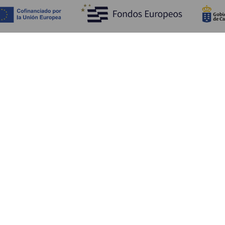
Fedezze fel
Pr
Tengerpart és strand
Kultúra
E
Gasztronómia
Az összes cikk
Me
Sz
Sz