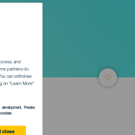
gés
 access, and
Some partners do
. You can withdraw
ing on “Learn More”
s development
, Precise
l cookies
 close