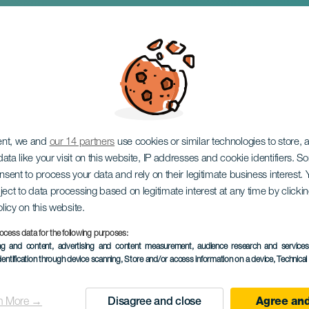
rcosai: Zenei tisztel
ent, we and
our 14 partners
use cookies or similar technologies to store,
ata like your visit on this website, IP addresses and cookie identifiers. 
onsent to process your data and rely on their legitimate business interest
ject to data processing based on legitimate interest at any time by click
olicy on this website.
ocess data for the following purposes:
KORÁBBI ESEMÉNY
ing and content, advertising and content measurement, audience research and service
dentification through device scanning
, Store and/or access information on a device
, Technica
1 to 3 máj
Localidad
La Laguna
n More →
Disagree and close
Agree and