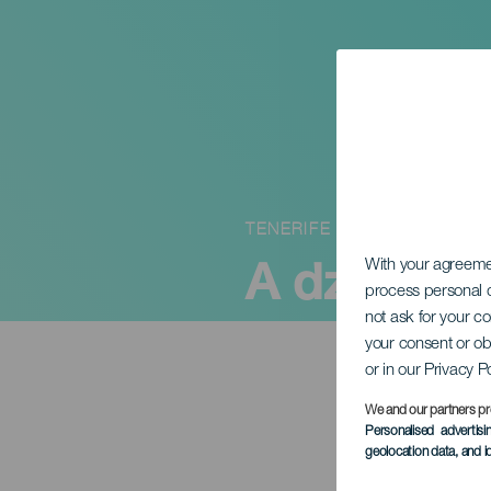
TENERIFE
A dzsinn t
With your agreem
process personal d
not ask for your c
your consent or ob
or in our Privacy P
We and our partners pr
Personalised advertis
geolocation data, and i