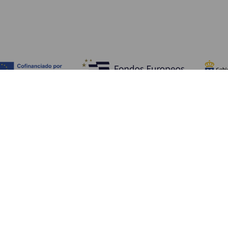
Fedezze fel
Pr
Tengerpart és strand
Kultúra
E
Gasztronómia
Az összes cikk
Me
Sz