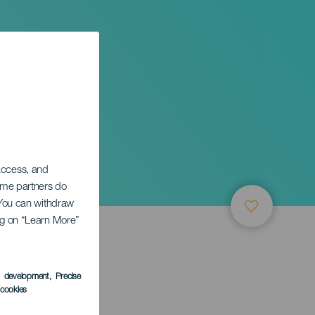
 access, and
Some partners do
. You can withdraw
ing on “Learn More”
s development
, Precise
l cookies