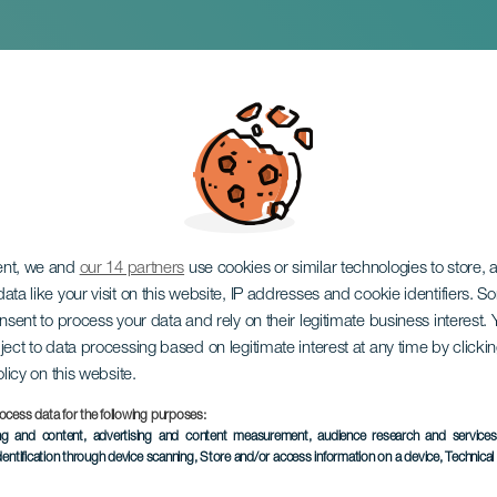
örténetei
ent, we and
our 14 partners
use cookies or similar technologies to store,
ata like your visit on this website, IP addresses and cookie identifiers. 
onsent to process your data and rely on their legitimate business interest
ject to data processing based on legitimate interest at any time by click
olicy on this website.
ocess data for the following purposes:
KORÁBBI ESEMÉNY
ing and content, advertising and content measurement, audience research and service
dentification through device scanning
, Store and/or access information on a device
, Technica
13 July 2025