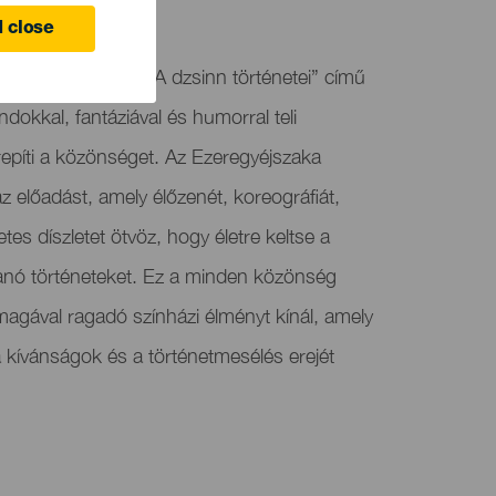
 close
 Habemus Teatro „A dzsinn történetei” című
ndokkal, fantáziával és humorral teli
epíti a közönséget. Az Ezeregyéjszaka
az előadást, amely élőzenét, koreográfiát,
letes díszletet ötvöz, hogy életre keltse a
nó történeteket. Ez a minden közönség
agával ragadó színházi élményt kínál, amely
 a kívánságok és a történetmesélés erejét