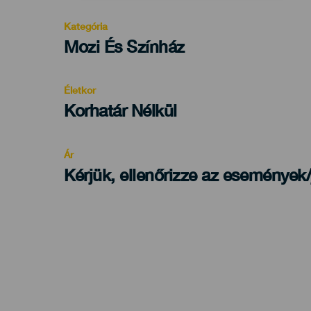
Kategória
Categoría
Mozi És Színház
del
evento
Életkor
Edad
Korhatár Nélkül
Recomendada
Ár
Kérjük, ellenőrizze az események