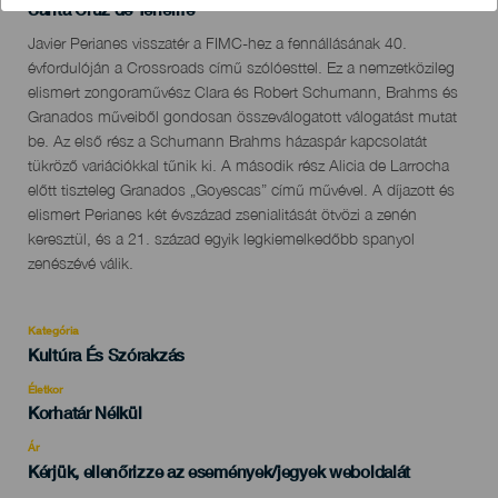
Localidad
Santa Cruz de Tenerife
Descripción
Javier Perianes visszatér a FIMC-hez a fennállásának 40.
del
évfordulóján a Crossroads című szólóesttel. Ez a nemzetközileg
evento
elismert zongoraművész Clara és Robert Schumann, Brahms és
Granados műveiből gondosan összeválogatott válogatást mutat
be. Az első rész a Schumann Brahms házaspár kapcsolatát
tükröző variációkkal tűnik ki. A második rész Alicia de Larrocha
előtt tiszteleg Granados „Goyescas” című művével. A díjazott és
elismert Perianes két évszázad zsenialitását ötvözi a zenén
keresztül, és a 21. század egyik legkiemelkedőbb spanyol
zenészévé válik.
Kategória
Categoría
Kultúra És Szórakzás
del
evento
Életkor
Edad
Korhatár Nélkül
Recomendada
Ár
Kérjük, ellenőrizze az események/jegyek weboldalát