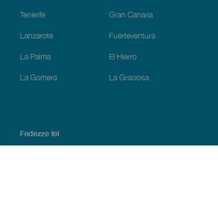
Tenerife
Gran Canaria
Lanzarote
Fuerteventura
La Palma
El Hierro
La Gomera
La Graciosa
Fedezze fel
Tengerpart és strand
Kultúra
Gasztronómia
Az összes cikk