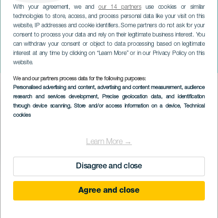
With your agreement, we and
our 14 partners
use cookies or similar
technologies to store, access, and process personal data like your visit on this
website, IP addresses and cookie identifiers. Some partners do not ask for your
consent to process your data and rely on their legitimate business interest. You
TENERIFE
can withdraw your consent or object to data processing based on legitimate
40 FIMC - Javier Perianes.
interest at any time by clicking on “Learn More” or in our Privacy Policy on this
Tenerife
website.
We and our partners process data for the following purposes:
Imagen
Personalised advertising and content, advertising and content measurement, audience
Listado
research and services development
, Precise geolocation data, and identification
through device scanning
, Store and/or access information on a device
, Technical
cookies
Learn More →
Disagree and close
KORÁBBI ESEMÉNY
Agree and close
01 February 2024