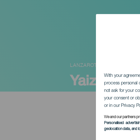
LANZAROTE
Yaiza sajt
With your agreem
process personal d
not ask for your c
your consent or ob
or in our Privacy P
We and our partners pr
Personalised advertis
geolocation data, and i