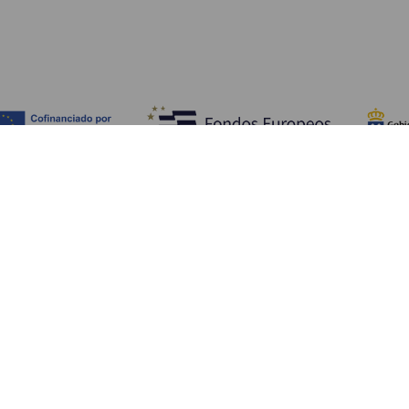
Fedezze fel
Pr
Tengerpart és strand
Kultúra
E
Gasztronómia
Az összes cikk
Me
Sz