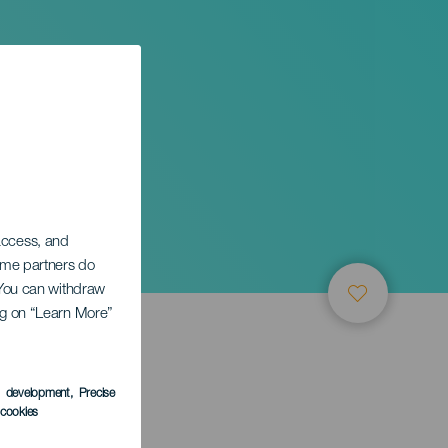
 access, and
Some partners do
. You can withdraw
ing on “Learn More”
s development
, Precise
l cookies