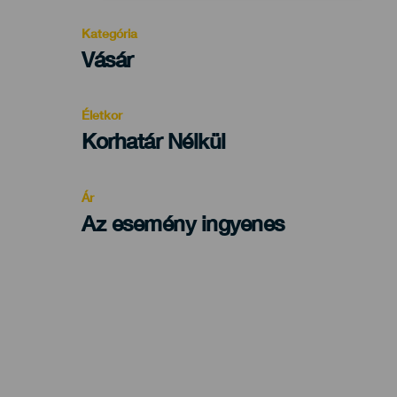
Kategória
Categoría
Vásár
del
evento
Életkor
Edad
Korhatár Nélkül
Recomendada
Ár
Az esemény ingyenes