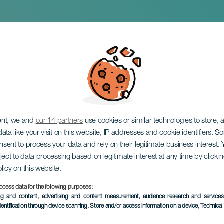
- és kecskevásár
ent, we and
our 14 partners
use cookies or similar technologies to store,
ata like your visit on this website, IP addresses and cookie identifiers. 
onsent to process your data and rely on their legitimate business interest
ject to data processing based on legitimate interest at any time by click
olicy on this website.
ocess data for the following purposes:
KORÁBBI ESEMÉNY
ing and content, advertising and content measurement, audience research and service
dentification through device scanning
, Store and/or access information on a device
, Technica
2 to 4 máj