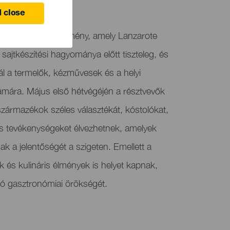
 close
ásár egy olyan esemény, amely Lanzarote
 sajtkészítési hagyománya előtt tiszteleg, és
gál a termelők, kézművesek és a helyi
ámára. Május első hétvégéjén a résztvevők
zármazékok széles választékát, kóstolókat,
is tevékenységeket élvezhetnek, amelyek
k a jelentőségét a szigeten. Emellett a
ok és kulináris élmények is helyet kapnak,
ió gasztronómiai örökségét.