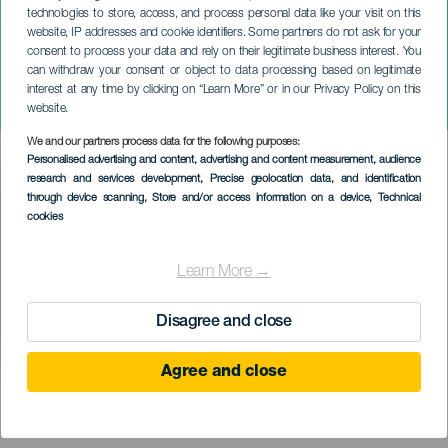
technologies to store, access, and process personal data like your visit on this
website, IP addresses and cookie identifiers. Some partners do not ask for your
consent to process your data and rely on their legitimate business interest. You
LANZAROTE
can withdraw your consent or object to data processing based on legitimate
Triatlón Magma Sport Puerto
interest at any time by clicking on “Learn More” or in our Privacy Policy on this
Calero
website.
We and our partners process data for the following purposes:
Imagen
Personalised advertising and content, advertising and content measurement, audience
Listado
research and services development
, Precise geolocation data, and identification
through device scanning
, Store and/or access information on a device
, Technical
cookies
Learn More →
Disagree and close
Agree and close
KORÁBBI ESEMÉNY