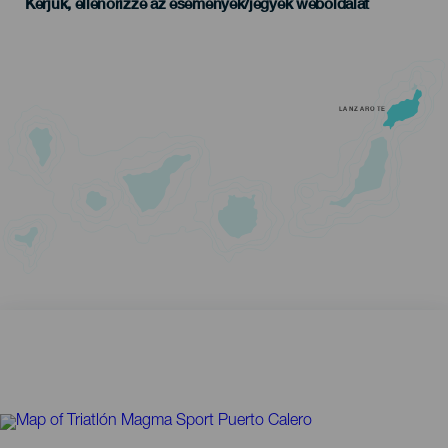
Kérjük, ellenőrizze az események/jegyek weboldalát
LANZAROTE