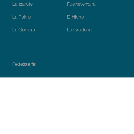
Lanzarote
Fuerteventura
La Palma
El Hierro
La Gomera
La Graciosa
Fedezze fel
Tengerpart és strand
Kultúra
Gasztronómia
Az összes cikk
Praktikus információk