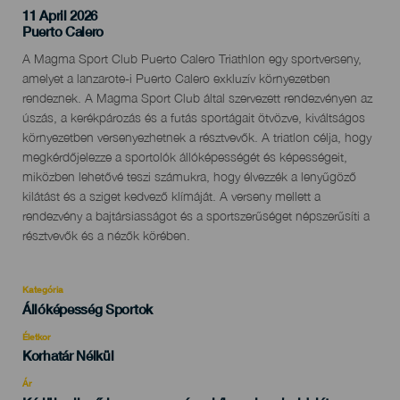
11 April 2026
Localidad
Puerto Calero
Descripción
A Magma Sport Club Puerto Calero Triathlon egy sportverseny,
del
amelyet a lanzarote-i Puerto Calero exkluzív környezetben
evento
rendeznek. A Magma Sport Club által szervezett rendezvényen az
úszás, a kerékpározás és a futás sportágait ötvözve, kiváltságos
környezetben versenyezhetnek a résztvevők. A triatlon célja, hogy
megkérdőjelezze a sportolók állóképességét és képességeit,
miközben lehetővé teszi számukra, hogy élvezzék a lenyűgöző
kilátást és a sziget kedvező klímáját. A verseny mellett a
rendezvény a bajtársiasságot és a sportszerűséget népszerűsíti a
résztvevők és a nézők körében.
Kategória
Categoría
Állóképesség Sportok
del
evento
Életkor
Edad
Korhatár Nélkül
Recomendada
Ár