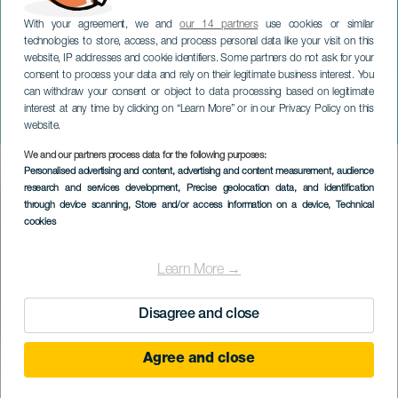
With your agreement, we and
our 14 partners
use cookies or similar
technologies to store, access, and process personal data like your visit on this
website, IP addresses and cookie identifiers. Some partners do not ask for your
consent to process your data and rely on their legitimate business interest. You
can withdraw your consent or object to data processing based on legitimate
LANZAROTE
interest at any time by clicking on “Learn More” or in our Privacy Policy on this
Színházi sorozat A szakadék
website.
We and our partners process data for the following purposes:
Imagen
Personalised advertising and content, advertising and content measurement, audience
Listado
research and services development
, Precise geolocation data, and identification
through device scanning
, Store and/or access information on a device
, Technical
cookies
Learn More →
Disagree and close
Agree and close
KORÁBBI ESEMÉNY