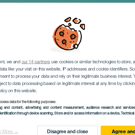
l
ent, we and
our 14 partners
use cookies or similar technologies to store,
ata like your visit on this website, IP addresses and cookie identifiers. 
onsent to process your data and rely on their legitimate business interest
ject to data processing based on legitimate interest at any time by click
olicy on this website.
ocess data for the following purposes:
KORÁBBI ESEMÉNY
ing and content, advertising and content measurement, audience research and service
dentification through device scanning
, Store and/or access information on a device
, Technica
01 September 2024
Localidad
Yaiza
n More →
Disagree and close
Agree and