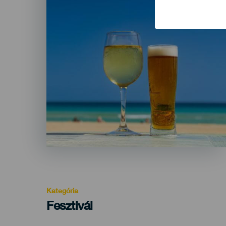
Kategória
Categoría
Fesztivál
del