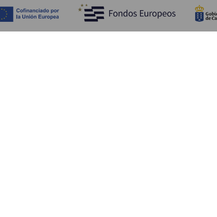
Fedezze fel
Pr
Tengerpart és strand
Kultúra
E
Gasztronómia
Az összes cikk
Me
Sz
Sz