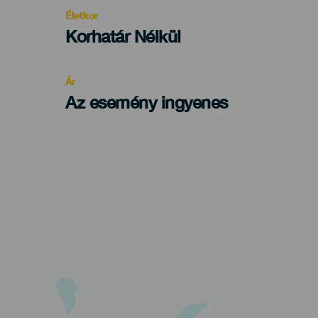
evento
Életkor
Edad
Korhatár Nélkül
Recomendada
Ár
Az esemény ingyenes