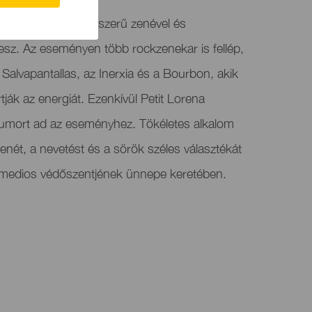
örfesztiválja nagyszerű zenével és
lesz. Az eseményen több rockzenekar is fellép,
Salvapantallas, az Inerxia és a Bourbon, akik
tják az energiát. Ezenkívül Petit Lorena
humort ad az eseményhez. Tökéletes alkalom
zenét, a nevetést és a sörök széles választékát
emedios védőszentjének ünnepe keretében.