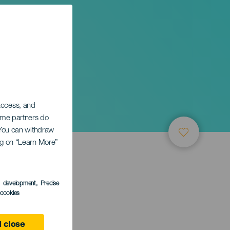
 access, and
Some partners do
. You can withdraw
ing on “Learn More”
s development
, Precise
l cookies
 close