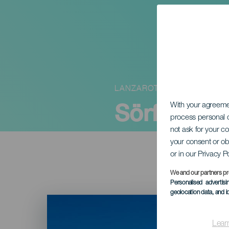
LANZAROTE
Sörfesztivá
With your agreem
process personal d
not ask for your c
your consent or ob
or in our Privacy P
We and our partners pr
Personalised advertis
geolocation data, and i
Imagen
Listado
Lear