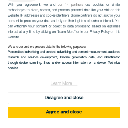
With your agreement, we and
our 14 partners
use cookies or similar
technologies to store, access, and process personal data like your visit on this
website, IP addresses and cookie identifiers. Some partners do not ask for your
consent to process your data and rely on their legitimate business interest. You
LANZAROTE
can withdraw your consent or object to data processing based on legitimate
Paula Quintana: Belépünk a
interest at any time by clicking on “Learn More” or in our Privacy Policy on this
pokolba
website.
We and our partners process data for the following purposes:
Imagen
Personalised advertising and content, advertising and content measurement, audience
Listado
research and services development
, Precise geolocation data, and identification
through device scanning
, Store and/or access information on a device
, Technical
cookies
Learn More →
Disagree and close
Agree and close
KORÁBBI ESEMÉNY