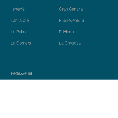
Tenerife
Gran Canaria
Lanzarote
Fuerteventura
La Palma
El Hierro
La Gomera
La Graciosa
Fedezze fel
Tengerpart és strand
Kultúra
Gasztronómia
Az összes cikk