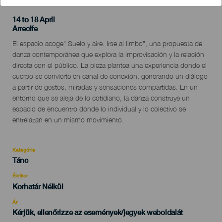
14 to 18 April
Localidad
Arrecife
Descripción
El espacio acoge" Suelo y aire. Irse al limbo", una propuesta de
del
danza contemporánea que explora la improvisación y la relación
evento
directa con el público. La pieza plantea una experiencia donde el
cuerpo se convierte en canal de conexión, generando un diálogo
a partir de gestos, miradas y sensaciones compartidas. En un
entorno que se aleja de lo cotidiano, la danza construye un
espacio de encuentro donde lo individual y lo colectivo se
entrelazan en un mismo movimiento.
Kategória
Categoría
Tánc
del
evento
Életkor
Edad
Korhatár Nélkül
Recomendada
Ár
Kérjük, ellenőrizze az események/jegyek weboldalát