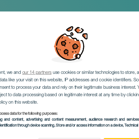
orla - Encuentro de 
ent, we and
our 14 partners
use cookies or similar technologies to store,
ata like your visit on this website, IP addresses and cookie identifiers. 
onsent to process your data and rely on their legitimate business interest
ject to data processing based on legitimate interest at any time by click
olicy on this website.
ocess data for the following purposes:
ing and content, advertising and content measurement, audience research and service
dentification through device scanning
, Store and/or access information on a device
, Technica
KORÁBBI ESEMÉNY