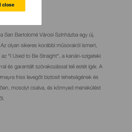
 close
 a San Bartolomé Városi Színházba egy új,
. Az olyan sikeres korábbi műsorairól ismert,
 "I Used to Be Straight", a kanári-szigeteki
 és garantált szórakozással teli estét ígér. A
Omayra friss levegőt biztosít tehetségének és
tően, mosolyt csalva, és könnyed menekülést
ől.