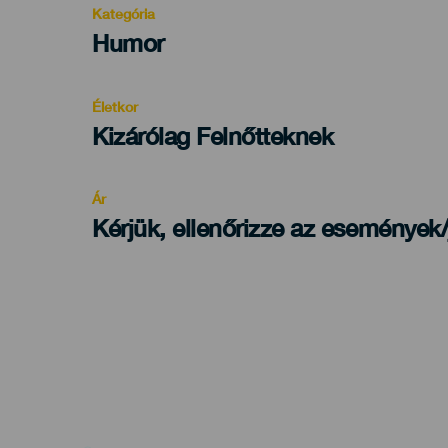
Kategória
Categoría
Humor
del
evento
Életkor
Edad
Kizárólag Felnőtteknek
Recomendada
Ár
Kérjük, ellenőrizze az események