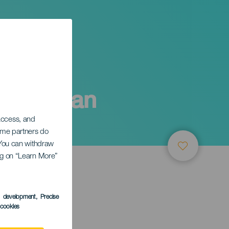
risas San
 access, and
Some partners do
. You can withdraw
ing on “Learn More”
s development
, Precise
l cookies