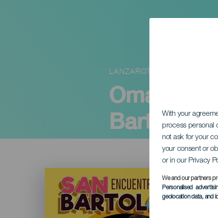
LANZAROTE
Omayra Caz
Bartolomé
With your agreem
process personal d
not ask for your c
your consent or ob
or in our Privacy P
Imagen
Listado
We and our partners pr
Personalised advertis
geolocation data, and i