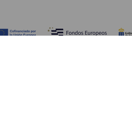
Fedezze fel
Pr
Tengerpart és strand
Kultúra
E
Gasztronómia
Az összes cikk
Me
Sz
Sz