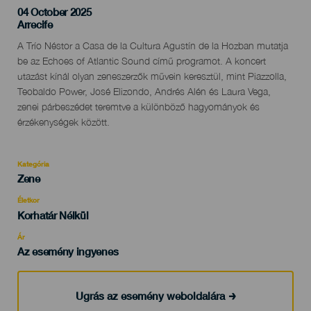
04 October 2025
Localidad
Arrecife
Descripción
A Trío Néstor a Casa de la Cultura Agustín de la Hozban mutatja
del
be az Echoes of Atlantic Sound című programot. A koncert
evento
utazást kínál olyan zeneszerzők művein keresztül, mint Piazzolla,
Teobaldo Power, José Elizondo, Andrés Alén és Laura Vega,
zenei párbeszédet teremtve a különböző hagyományok és
érzékenységek között.
Kategória
Categoría
Zene
del
evento
Életkor
Edad
Korhatár Nélkül
Recomendada
Ár
Az esemény ingyenes
Ugrás az esemény weboldalára