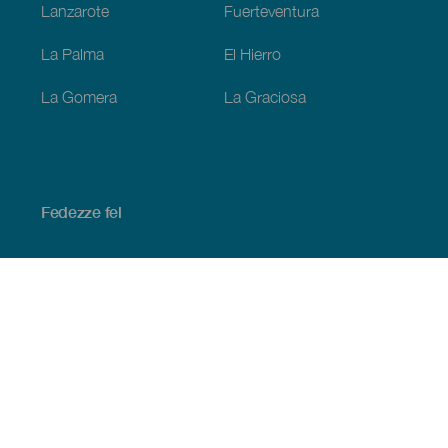
Lanzarote
Fuerteventura
La Palma
El Hierro
La Gomera
La Graciosa
Fedezze fel
Tengerpart és strand
Kultúra
Gasztronómia
Az összes cikk
Praktikus információk