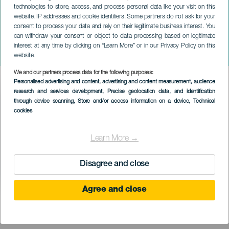
technologies to store, access, and process personal data like your visit on this
website, IP addresses and cookie identifiers. Some partners do not ask for your
consent to process your data and rely on their legitimate business interest. You
can withdraw your consent or object to data processing based on legitimate
LANZAROTE
interest at any time by clicking on “Learn More” or in our Privacy Policy on this
Nestor Trió koncerten
website.
We and our partners process data for the following purposes:
Imagen
Personalised advertising and content, advertising and content measurement, audience
Listado
research and services development
, Precise geolocation data, and identification
through device scanning
, Store and/or access information on a device
, Technical
cookies
Learn More →
Disagree and close
Agree and close
KORÁBBI ESEMÉNY