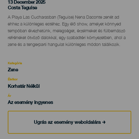
13 December 2025
Localidad
Costa Teguise
Descripción
A Playa Las Cucharasban (Teguise) Nena Daconte zenét ad
del
ehhez a különleges estéhez. Egy élő show, amelyet könnyed
evento
tempóban élvezhetünk, melegséget, érzelmeket és fülbemászó
refréneket ötvöző dalokkal, egy szabadtéri környezetben, ahol a
zene és a tengerparti hangulat különleges módon találkozik.
Kategória
Categoría
Zene
del
evento
Életkor
Edad
Korhatár Nélkül
Recomendada
Ár
Az esemény ingyenes
Ugrás az esemény weboldalára