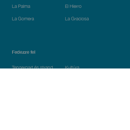
La Palma
El Hierro
La Gomera
La Graciosa
Fedezze fel
Tengerpart és strand
Kultúra
Gasztronómia
Az összes cikk
Praktikus információk
Események
Időjárás