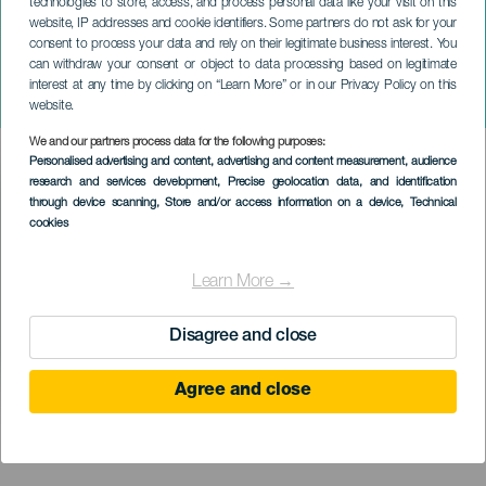
technologies to store, access, and process personal data like your visit on this
website, IP addresses and cookie identifiers. Some partners do not ask for your
consent to process your data and rely on their legitimate business interest. You
can withdraw your consent or object to data processing based on legitimate
LANZAROTE
interest at any time by clicking on “Learn More” or in our Privacy Policy on this
Nena Daconte koncerten
website.
We and our partners process data for the following purposes:
Imagen
Personalised advertising and content, advertising and content measurement, audience
Listado
research and services development
, Precise geolocation data, and identification
through device scanning
, Store and/or access information on a device
, Technical
cookies
Learn More →
Disagree and close
Agree and close
KORÁBBI ESEMÉNY