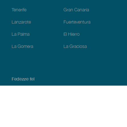
Tenerife
Gran Canaria
Lanzarote
Fuerteventura
La Palma
El Hierro
La Gomera
La Graciosa
Fedezze fel
Tengerpart és strand
Kultúra
Gasztronómia
Az összes cikk