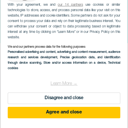
With your agreement, we and
our 14 partners
use cookies or similar
technologies to store, access, and process personal data like your visit on this
website, IP addresses and cookie identifiers. Some partners do not ask for your
consent to process your data and rely on their legitimate business interest. You
can withdraw your consent or object to data processing based on legitimate
LANZAROTE
interest at any time by clicking on “Learn More” or in our Privacy Policy on this
Miguel Rincón koncerten
website.
We and our partners process data for the following purposes:
Imagen
Personalised advertising and content, advertising and content measurement, audience
Listado
research and services development
, Precise geolocation data, and identification
through device scanning
, Store and/or access information on a device
, Technical
cookies
Learn More →
Disagree and close
Agree and close
KORÁBBI ESEMÉNY