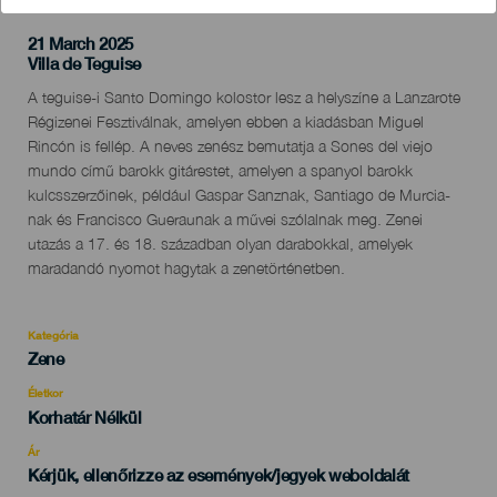
21 March 2025
Localidad
Villa de Teguise
Descripción
A teguise-i Santo Domingo kolostor lesz a helyszíne a Lanzarote
del
Régizenei Fesztiválnak, amelyen ebben a kiadásban Miguel
evento
Rincón is fellép. A neves zenész bemutatja a Sones del viejo
mundo című barokk gitárestet, amelyen a spanyol barokk
kulcsszerzőinek, például Gaspar Sanznak, Santiago de Murcia-
nak és Francisco Gueraunak a művei szólalnak meg. Zenei
utazás a 17. és 18. században olyan darabokkal, amelyek
maradandó nyomot hagytak a zenetörténetben.
Kategória
Categoría
Zene
del
evento
Életkor
Edad
Korhatár Nélkül
Recomendada
Ár
Kérjük, ellenőrizze az események/jegyek weboldalát