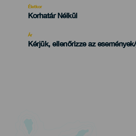
evento
Életkor
Edad
Korhatár Nélkül
Recomendada
Ár
Kérjük, ellenőrizze az események