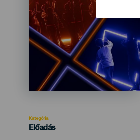
Kategória
Categoría
Előadás
del