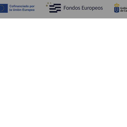
Fedezze fel
Pr
Tengerpart és strand
Kultúra
E
Gasztronómia
Az összes cikk
Me
Sz
Sz