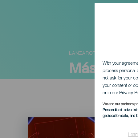
LANZAROTE
Másolat
With your agreem
process personal d
not ask for your c
your consent or ob
or in our Privacy P
We and our partners pr
Personalised advertis
geolocation data, and i
Imagen
Listado
Lear