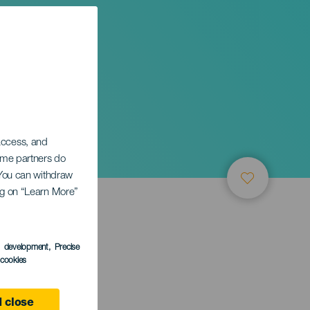
 access, and
Some partners do
. You can withdraw
ing on “Learn More”
s development
, Precise
l cookies
 close