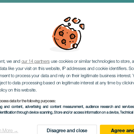
ent, we and
our 14 partners
use cookies or similar technologies to store,
ata like your visit on this website, IP addresses and cookie identifiers. 
onsent to process your data and rely on their legitimate business interest
ject to data processing based on legitimate interest at any time by click
olicy on this website.
ocess data for the following purposes:
KORÁBBI ESEMÉNY
ing and content, advertising and content measurement, audience research and service
dentification through device scanning
, Store and/or access information on a device
, Technica
28 December 2025
Localidad
Haría
n More →
Disagree and close
Agree and