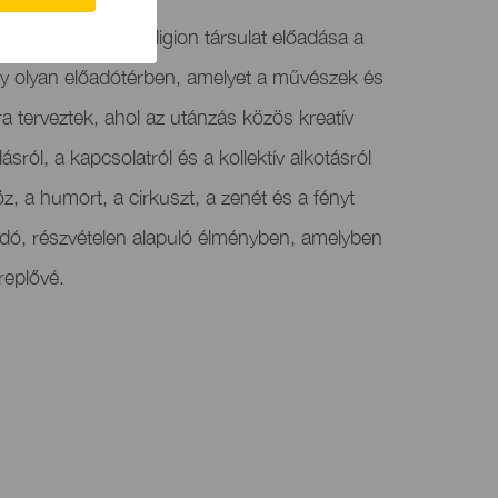
adás az Animal Religion társulat előadása a
gy olyan előadótérben, amelyet a művészek és
 terveztek, ahol az utánzás közös kreatív
lásról, a kapcsolatról és a kollektív alkotásról
, a humort, a cirkuszt, a zenét és a fényt
dó, részvételen alapuló élményben, amelyben
replővé.