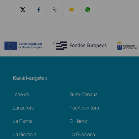
Contenido
Menú
Kanári-szigetek
Footer
Tenerife
Gran Canaria
Lanzarote
Fuerteventura
La Palma
El Hierro
La Gomera
La Graciosa