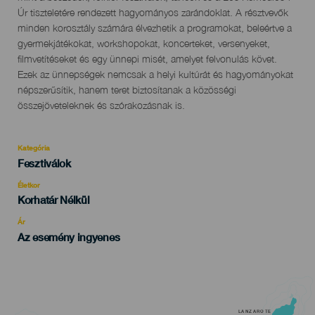
Úr tiszteletére rendezett hagyományos zarándoklat. A résztvevők
minden korosztály számára élvezhetik a programokat, beleértve a
gyermekjátékokat, workshopokat, koncerteket, versenyeket,
filmvetítéseket és egy ünnepi misét, amelyet felvonulás követ.
Ezek az ünnepségek nemcsak a helyi kultúrát és hagyományokat
népszerűsítik, hanem teret biztosítanak a közösségi
összejöveteleknek és szórakozásnak is.
Kategória
Categoría
Fesztiválok
del
evento
Életkor
Edad
Korhatár Nélkül
Recomendada
Ár
Az esemény ingyenes
LANZAROTE