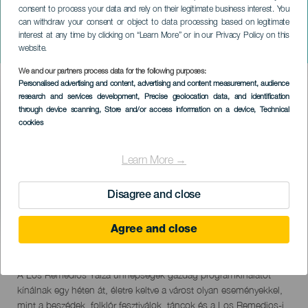
consent to process your data and rely on their legitimate business interest. You
LANZAROTE
can withdraw your consent or object to data processing based on legitimate
Los Remedios
interest at any time by clicking on “Learn More” or in our Privacy Policy on this
védőszentjének ünnepei
website.
We and our partners process data for the following purposes:
Imagen
Personalised advertising and content, advertising and content measurement, audience
Listado
research and services development
, Precise geolocation data, and identification
through device scanning
, Store and/or access information on a device
, Technical
cookies
Learn More →
Disagree and close
Agree and close
September 2026
Localidad
Yaiza
Descripción
A Los Remedios Yaiza ünnepségek gazdag programkínálatot
del
kínálnak egy héten át, életre keltve a várost olyan eseményekkel,
evento
mint a beszédek, folklór fesztiválok, táncok és a Los Remedios-i