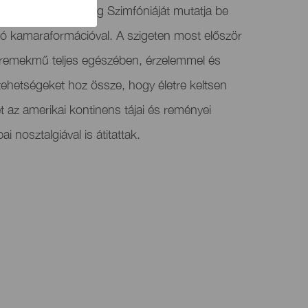
nín Dvořák Újvilág Szimfóniáját mutatja be
ló kamaraformációval. A szigeten most először
 remekmű teljes egészében, érzelemmel és
yi tehetségeket hoz össze, hogy életre keltsen
t az amerikai kontinens tájai és reményei
i nosztalgiával is átitattak.