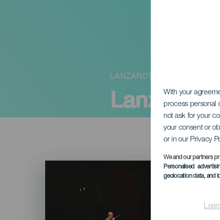
LANZAROTE
Lanzarote
With your agreem
process personal d
not ask for your c
your consent or ob
or in our Privacy P
We and our partners pr
Imagen
Personalised advertis
Listado
geolocation data, and i
Lear