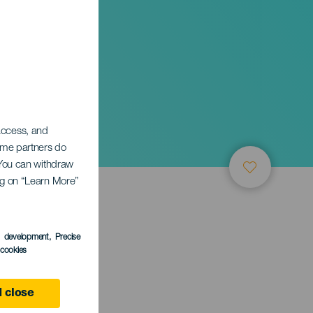
 access, and
Some partners do
. You can withdraw
ing on “Learn More”
s development
, Precise
l cookies
 close