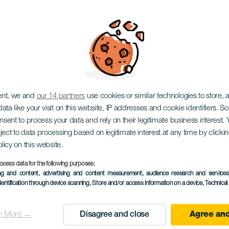
 Ensemble
ent, we and
our 14 partners
use cookies or similar technologies to store,
ata like your visit on this website, IP addresses and cookie identifiers. 
onsent to process your data and rely on their legitimate business interest
ject to data processing based on legitimate interest at any time by click
olicy on this website.
ocess data for the following purposes:
KORÁBBI ESEMÉNY
ing and content, advertising and content measurement, audience research and service
dentification through device scanning
, Store and/or access information on a device
, Technica
22 November 2025
Localidad
Arrecife
n More →
Disagree and close
Agree and