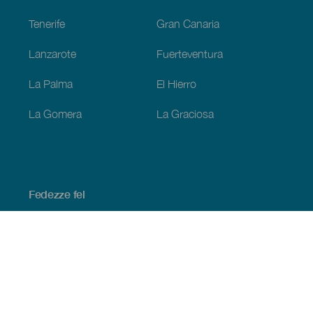
Tenerife
Gran Canaria
Lanzarote
Fuerteventura
La Palma
El Hierro
La Gomera
La Graciosa
Fedezze fel
Tengerpart és strand
Kultúra
Gasztronómia
Az összes cikk