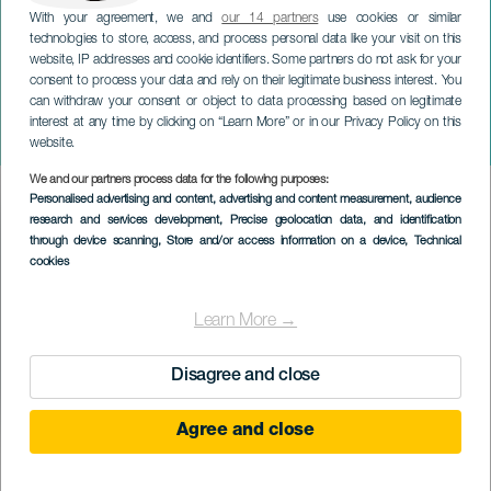
With your agreement, we and
our 14 partners
use cookies or similar
technologies to store, access, and process personal data like your visit on this
website, IP addresses and cookie identifiers. Some partners do not ask for your
consent to process your data and rely on their legitimate business interest. You
can withdraw your consent or object to data processing based on legitimate
LANZAROTE
interest at any time by clicking on “Learn More” or in our Privacy Policy on this
La Educada Visita
website.
We and our partners process data for the following purposes:
Imagen
Personalised advertising and content, advertising and content measurement, audience
Listado
research and services development
, Precise geolocation data, and identification
through device scanning
, Store and/or access information on a device
, Technical
cookies
Learn More →
Disagree and close
Agree and close
KORÁBBI ESEMÉNY