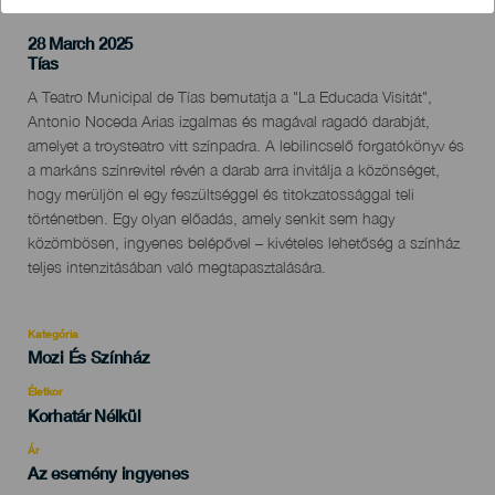
28 March 2025
Localidad
Tías
Descripción
A Teatro Municipal de Tías bemutatja a "La Educada Visitát",
del
Antonio Noceda Arias izgalmas és magával ragadó darabját,
evento
amelyet a troysteatro vitt színpadra. A lebilincselő forgatókönyv és
a markáns színrevitel révén a darab arra invitálja a közönséget,
hogy merüljön el egy feszültséggel és titokzatossággal teli
történetben. Egy olyan előadás, amely senkit sem hagy
közömbösen, ingyenes belépővel – kivételes lehetőség a színház
teljes intenzitásában való megtapasztalására.
Kategória
Categoría
Mozi És Színház
del
evento
Életkor
Edad
Korhatár Nélkül
Recomendada
Ár
Az esemény ingyenes