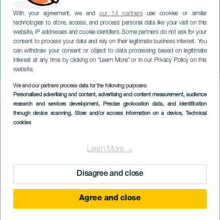
With your agreement, we and
our 14 partners
use cookies or similar
technologies to store, access, and process personal data like your visit on this
website, IP addresses and cookie identifiers. Some partners do not ask for your
consent to process your data and rely on their legitimate business interest. You
can withdraw your consent or object to data processing based on legitimate
LANZAROTE
interest at any time by clicking on “Learn More” or in our Privacy Policy on this
Kultúra vidéken
website.
We and our partners process data for the following purposes:
Imagen
Personalised advertising and content, advertising and content measurement, audience
Listado
research and services development
, Precise geolocation data, and identification
through device scanning
, Store and/or access information on a device
, Technical
cookies
Learn More →
Disagree and close
Agree and close
KORÁBBI ESEMÉNY