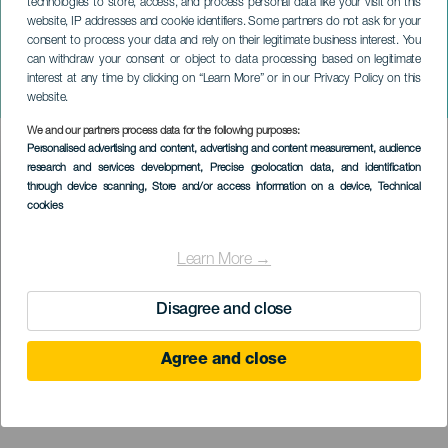
technologies to store, access, and process personal data like your visit on this
website, IP addresses and cookie identifiers. Some partners do not ask for your
consent to process your data and rely on their legitimate business interest. You
can withdraw your consent or object to data processing based on legitimate
LANZAROTE
interest at any time by clicking on “Learn More” or in our Privacy Policy on this
Könyökök koncerten
website.
We and our partners process data for the following purposes:
Imagen
Personalised advertising and content, advertising and content measurement, audience
Listado
research and services development
, Precise geolocation data, and identification
through device scanning
, Store and/or access information on a device
, Technical
cookies
Learn More →
Disagree and close
Agree and close
KORÁBBI ESEMÉNY