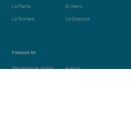
La Palma
El Hierro
La Gomera
La Graciosa
Fedezze fel
Tengerpart és strand
Kultúra
Gasztronómia
Az összes cikk
Praktikus információk
Események
Időjárás