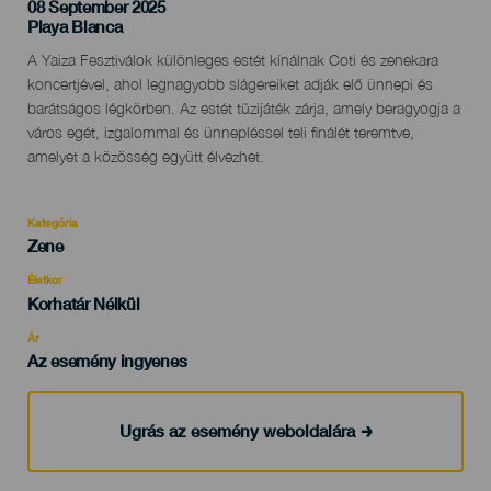
08 September 2025
Localidad
Playa Blanca
Descripción
A Yaiza Fesztiválok különleges estét kínálnak Coti és zenekara
del
koncertjével, ahol legnagyobb slágereiket adják elő ünnepi és
evento
barátságos légkörben. Az estét tűzijáték zárja, amely beragyogja a
város egét, izgalommal és ünnepléssel teli finálét teremtve,
amelyet a közösség együtt élvezhet.
Kategória
Categoría
Zene
del
evento
Életkor
Edad
Korhatár Nélkül
Recomendada
Ár
Az esemény ingyenes
Ugrás az esemény weboldalára