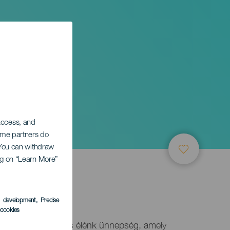
 access, and
Some partners do
. You can withdraw
ing on “Learn More”
s development
, Precise
l cookies
rnevál egy színes és élénk ünnepség, amely