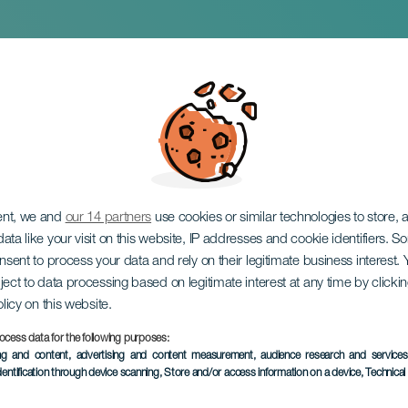
Arrecife
ent, we and
our 14 partners
use cookies or similar technologies to store,
ata like your visit on this website, IP addresses and cookie identifiers. 
onsent to process your data and rely on their legitimate business interest
ject to data processing based on legitimate interest at any time by click
olicy on this website.
February 2027
ocess data for the following purposes:
Localidad
Arrecife
ing and content, advertising and content measurement, audience research and service
dentification through device scanning
, Store and/or access information on a device
, Technica
Descripción
A Lanzarote-i Arrecife ka