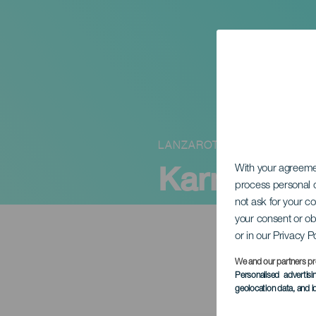
LANZAROTE
Karneváli 
With your agreem
process personal d
not ask for your c
your consent or ob
or in our Privacy P
We and our partners pr
Personalised advertis
geolocation data, and i