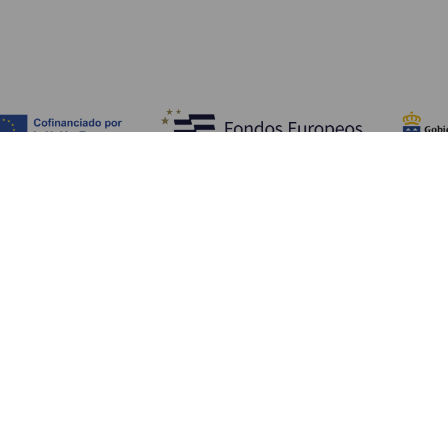
Fedezze fel
Pr
Tengerpart és strand
Kultúra
E
Gasztronómia
Az összes cikk
Me
Sz