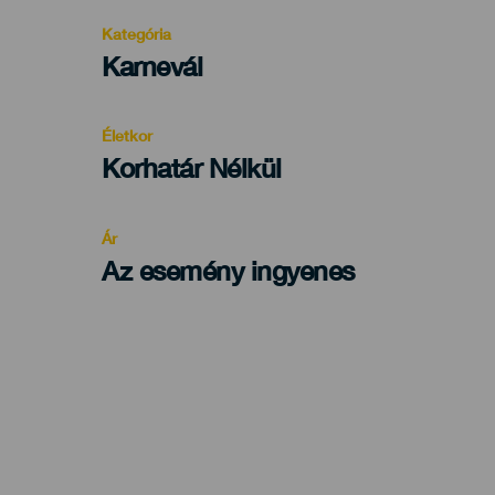
Kategória
Categoría
Karnevál
del
evento
Életkor
Edad
Korhatár Nélkül
Recomendada
Ár
Az esemény ingyenes