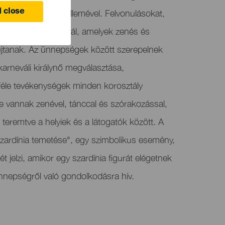
al és befogadó szellemével. Felvonulásokat,
 close
s társulatokat kínál, amelyek zenés és
jtanak. Az ünnepségek között szerepelnek
arneváli királynő megválasztása,
féle tevékenységek minden korosztály
le vannak zenével, tánccal és szórakozással,
 teremtve a helyiek és a látogatók között. A
Szardínia temetése", egy szimbolikus esemény,
jelzi, amikor egy szardínia figurát elégetnek
nnepségről való gondolkodásra hív.