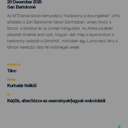
20 December 2025
Localidad
San Bartolomé
Descripción
Az MTDance Iskola bemutatja a "Karácsony a dzsungelben" című
del
előadást a San Bartolomé Városi Színházban, amely ötvözi a
evento
táncot, a fantasyt és az ünnepi hangulatot. Az Afrika szívében
játszódó történet arról szól, hogyan védi meg a tayoma törzs a
karácsony varázsát a Grinchtől, miközben egy Luma nevű lány a
táncon keresztül tárja fel különleges erejét.
Kategória
Categoría
Tánc
del
evento
Életkor
Edad
Korhatár Nélkül
Recomendada
Ár
Kérjük, ellenőrizze az események/jegyek weboldalát