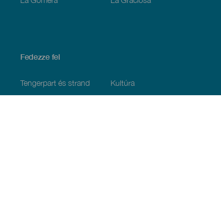
Fedezze fel
Tengerpart és strand
Kultúra
Gasztronómia
Az összes cikk
Praktikus információk
Események
Időjárás
Megérkezés
Vendéglátás