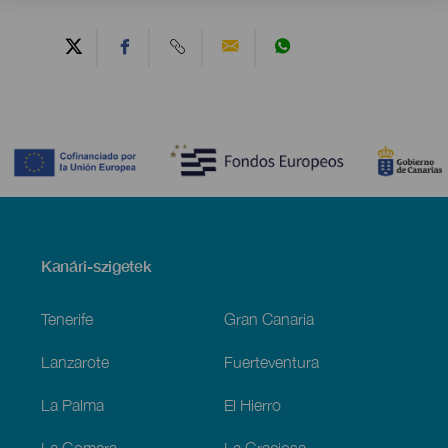
Contenido
Menú
Kanári-szigetek
Footer
Tenerife
Gran Canaria
Lanzarote
Fuerteventura
La Palma
El Hierro
La Gomera
La Graciosa