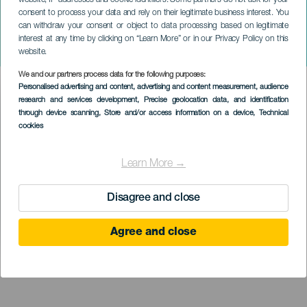
website, IP addresses and cookie identifiers. Some partners do not ask for your
consent to process your data and rely on their legitimate business interest. You
can withdraw your consent or object to data processing based on legitimate
LANZAROTE
interest at any time by clicking on “Learn More” or in our Privacy Policy on this
Karácsony a dzsungelben
website.
We and our partners process data for the following purposes:
Imagen
Personalised advertising and content, advertising and content measurement, audience
Listado
research and services development
, Precise geolocation data, and identification
through device scanning
, Store and/or access information on a device
, Technical
cookies
Learn More →
Disagree and close
Agree and close
KORÁBBI ESEMÉNY