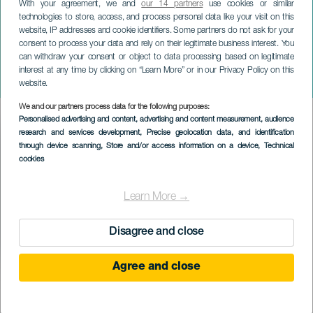
With your agreement, we and
our 14 partners
use cookies or similar
technologies to store, access, and process personal data like your visit on this
website, IP addresses and cookie identifiers. Some partners do not ask for your
consent to process your data and rely on their legitimate business interest. You
can withdraw your consent or object to data processing based on legitimate
LANZAROTE
interest at any time by clicking on “Learn More” or in our Privacy Policy on this
Karácsony a dzsungelben
website.
We and our partners process data for the following purposes:
Imagen
Personalised advertising and content, advertising and content measurement, audience
Listado
research and services development
, Precise geolocation data, and identification
through device scanning
, Store and/or access information on a device
, Technical
cookies
Learn More →
Disagree and close
Agree and close
KORÁBBI ESEMÉNY