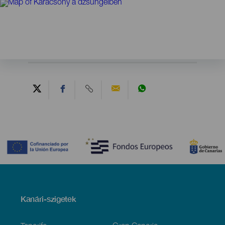
Contenido
Menú
Kanári-szigetek
Footer