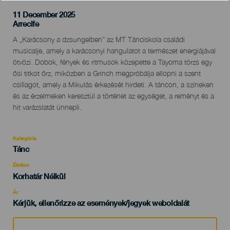
11 December 2025
Localidad
Arrecife
Descripción
A „Karácsony a dzsungelben” az MT Tánciskola családi
del
musicalje, amely a karácsonyi hangulatot a természet energiájával
evento
ötvözi. Dobok, fények és ritmusok közepette a Tayoma törzs egy
ősi titkot őrz, miközben a Grinch megpróbálja ellopni a szent
csillagot, amely a Mikulás érkezését hirdeti. A táncon, a színeken
és az érzelmeken keresztül a történet az egységet, a reményt és a
hit varázslatát ünnepli.
Kategória
Categoría
Tánc
del
evento
Életkor
Edad
Korhatár Nélkül
Recomendada
Ár
Kérjük, ellenőrizze az események/jegyek weboldalát