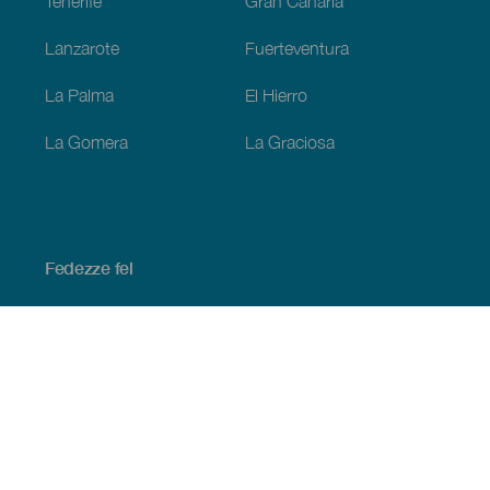
Tenerife
Gran Canaria
Lanzarote
Fuerteventura
La Palma
El Hierro
La Gomera
La Graciosa
Fedezze fel
Tengerpart és strand
Kultúra
Gasztronómia
Az összes cikk