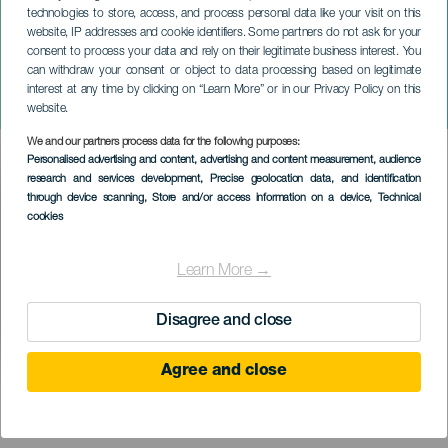
technologies to store, access, and process personal data like your visit on this
website, IP addresses and cookie identifiers. Some partners do not ask for your
consent to process your data and rely on their legitimate business interest. You
can withdraw your consent or object to data processing based on legitimate
LANZAROTE
interest at any time by clicking on “Learn More” or in our Privacy Policy on this
Jorge Blass: Ilusionarte
website.
We and our partners process data for the following purposes:
Imagen
Personalised advertising and content, advertising and content measurement, audience
Listado
research and services development
, Precise geolocation data, and identification
through device scanning
, Store and/or access information on a device
, Technical
cookies
Learn More →
Disagree and close
Agree and close
KORÁBBI ESEMÉNY