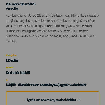
20 September 2025
Localidad
Arrecife
Descripción
Az „Ilusionarte” Jorge Blass új előadása – egy hipnotikus utazás a
del
mágia lényegébe, ahol a lehetetlen közelivé és meghökkentővé
evento
válik. Minimalista és elegáns színpaddizájnjával a nemzetközi
illuzionista lenyűgöző vizuális effektek és érzelmileg telített
pillanatok révén arra hívja a közönséget, hogy fedezze fel újra a
csodát.
Kategória
Categoría
Előadás
del
evento
Életkor
Edad
Korhatár Nélkül
Recomendada
Ár
Kérjük, ellenőrizze az események/jegyek weboldalát
Ugrás az esemény weboldalára