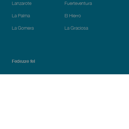
Lanzarote
Fuerteventura
La Palma
El Hierro
La Gomera
La Graciosa
Fedezze fel
Tengerpart és strand
Kultúra
Gasztronómia
Az összes cikk
Praktikus információk