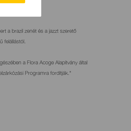
ecifében.
t a brazil zenét és a jazzt szerető
 felállástól.
egészében a Flora Acoge Alapítvány által
lzárkózási Programra fordítják."