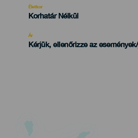
evento
Életkor
Edad
Korhatár Nélkül
Recomendada
Ár
Kérjük, ellenőrizze az események