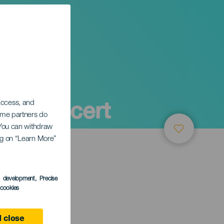
gi koncert
 access, and
Some partners do
. You can withdraw
ing on “Learn More”
s development
, Precise
l cookies
 close