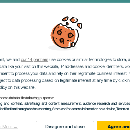
ssa Nova. Jótékonysá
ent, we and
our 14 partners
use cookies or similar technologies to store,
ata like your visit on this website, IP addresses and cookie identifiers. 
onsent to process your data and rely on their legitimate business interest
ject to data processing based on legitimate interest at any time by click
olicy on this website.
ocess data for the following purposes:
KORÁBBI ESEMÉNY
ing and content, advertising and content measurement, audience research and service
dentification through device scanning
, Store and/or access information on a device
, Technica
17 June 2023
Localidad
Arrecife
n More →
Disagree and close
Agree and