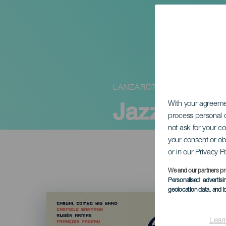
LANZAROTE
Jazz és Bo
With your agreem
process personal d
not ask for your c
your consent or ob
or in our Privacy P
We and our partners pr
Personalised advertis
geolocation data, and i
Imagen
Listado
Lear