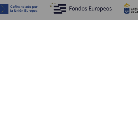
Fedezze fel
Pr
Tengerpart és strand
Kultúra
E
Gasztronómia
Az összes cikk
Me
Sz
Sz