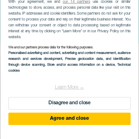
With your agreement, we and
our 14 partners
use cookies or similar
technologies to store, access, and process personal data like your visit on this
website, IP addresses and cookie identifiers. Some partners do not ask for your
consent to process your data and rely on their legitimate business interest. You
LANZAROTE
can withdraw your consent or object to data processing based on legitimate
Időszaki kiállítás: Földi
interest at any time by clicking on “Learn More” or in our Privacy Policy on this
boldogság
website.
We and our partners process data for the following purposes:
Imagen
Personalised advertising and content, advertising and content measurement, audience
Listado
research and services development
, Precise geolocation data, and identification
through device scanning
, Store and/or access information on a device
, Technical
cookies
Learn More →
Disagree and close
Agree and close
KORÁBBI ESEMÉNY