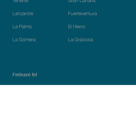
Tenerife
Gran Canaria
Lanzarote
Fuerteventura
La Palma
El Hierro
La Gomera
La Graciosa
Fedezze fel
Tengerpart és strand
Kultúra
Gasztronómia
Az összes cikk