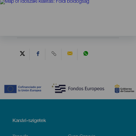
Contenido
Menú
Kanári-szigetek
Footer