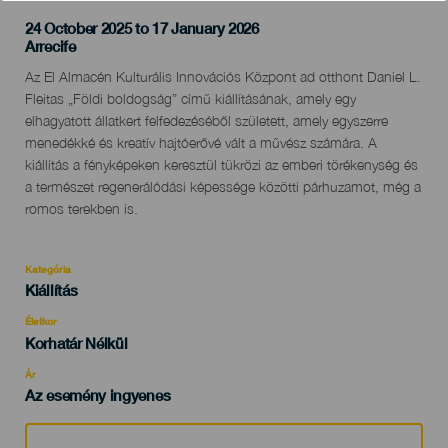
24 October 2025 to 17 January 2026
Localidad
Arrecife
Descripción
Az El Almacén Kulturális Innovációs Központ ad otthont Daniel L.
del
Fleitas „Földi boldogság” című kiállításának, amely egy
evento
elhagyatott állatkert felfedezéséből született, amely egyszerre
menedékké és kreatív hajtóerővé vált a művész számára. A
kiállítás a fényképeken keresztül tükrözi az emberi törékenység és
a természet regenerálódási képessége közötti párhuzamot, még a
romos terekben is.
Kategória
Categoría
Kiállítás
del
evento
Életkor
Edad
Korhatár Nélkül
Recomendada
Ár
Az esemény ingyenes