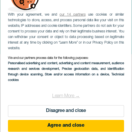
With your agreement, we and
our 14 partners
use cookies or similar
technologies to store, access, and process personal data like your visit on this
website, IP addresses and cookie identifiers. Some partners do not ask for your
consent to process your data and rely on their legitimate business interest. You
LANZAROTE
can withdraw your consent or object to data processing based on legitimate
Időszaki kiállítás: A Föld
interest at any time by clicking on “Learn More” or in our Privacy Policy on this
hangja
website.
We and our partners process data for the following purposes:
Imagen
Personalised advertising and content, advertising and content measurement, audience
Listado
research and services development
, Precise geolocation data, and identification
through device scanning
, Store and/or access information on a device
, Technical
cookies
Learn More →
Disagree and close
Agree and close
KORÁBBI ESEMÉNY