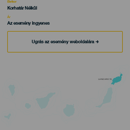
evento
Életkor
Edad
Korhatár Nélkül
Recomendada
Ár
Az esemény ingyenes
Ugrás az esemény weboldalára
LANZAROTE