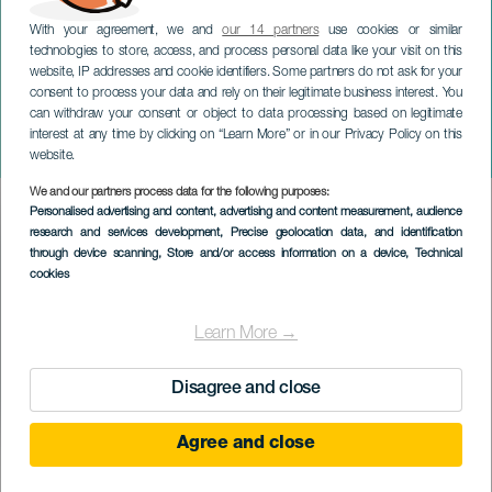
With your agreement, we and
our 14 partners
use cookies or similar
technologies to store, access, and process personal data like your visit on this
website, IP addresses and cookie identifiers. Some partners do not ask for your
consent to process your data and rely on their legitimate business interest. You
can withdraw your consent or object to data processing based on legitimate
LANZAROTE
interest at any time by clicking on “Learn More” or in our Privacy Policy on this
Haría hegymászó
website.
We and our partners process data for the following purposes:
Imagen
Personalised advertising and content, advertising and content measurement, audience
Listado
research and services development
, Precise geolocation data, and identification
through device scanning
, Store and/or access information on a device
, Technical
cookies
Learn More →
Disagree and close
Agree and close
KORÁBBI ESEMÉNY